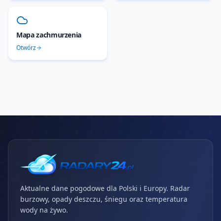
Mapa zachmurzenia
Otwórz
Aktualne dane pogodowe dla Polski i Europy. Radar
burzowy, opady deszczu, śniegu oraz temperatura
wody na żywo.