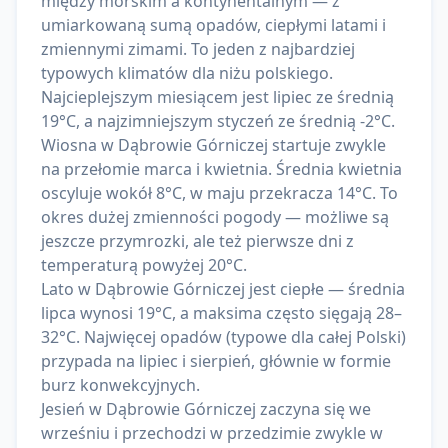
między morskim a kontynentalnym — z
umiarkowaną sumą opadów, ciepłymi latami i
zmiennymi zimami. To jeden z najbardziej
typowych klimatów dla niżu polskiego.
Najcieplejszym miesiącem jest lipiec ze średnią
19°C, a najzimniejszym styczeń ze średnią -2°C.
Wiosna w Dąbrowie Górniczej startuje zwykle
na przełomie marca i kwietnia. Średnia kwietnia
oscyluje wokół 8°C, w maju przekracza 14°C. To
okres dużej zmienności pogody — możliwe są
jeszcze przymrozki, ale też pierwsze dni z
temperaturą powyżej 20°C.
Lato w Dąbrowie Górniczej jest ciepłe — średnia
lipca wynosi 19°C, a maksima często sięgają 28–
32°C. Najwięcej opadów (typowe dla całej Polski)
przypada na lipiec i sierpień, głównie w formie
burz konwekcyjnych.
Jesień w Dąbrowie Górniczej zaczyna się we
wrześniu i przechodzi w przedzimie zwykle w