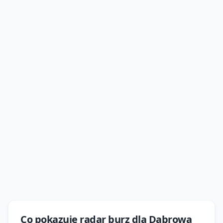
Co pokazuje
radar burz
dla
Dąbrowa