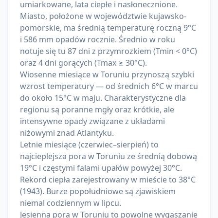
umiarkowane, lata ciepłe i nasłonecznione.
Miasto, położone w województwie kujawsko-
pomorskie, ma średnią temperaturę roczną 9°C
i 586 mm opadów rocznie. Średnio w roku
notuje się tu 87 dni z przymrozkiem (Tmin < 0°C)
oraz 4 dni gorących (Tmax ≥ 30°C).
Wiosenne miesiące w Toruniu przynoszą szybki
wzrost temperatury — od średnich 6°C w marcu
do około 15°C w maju. Charakterystyczne dla
regionu są poranne mgły oraz krótkie, ale
intensywne opady związane z układami
niżowymi znad Atlantyku.
Letnie miesiące (czerwiec–sierpień) to
najcieplejsza pora w Toruniu ze średnią dobową
19°C i częstymi falami upałów powyżej 30°C.
Rekord ciepła zarejestrowany w mieście to 38°C
(1943). Burze popołudniowe są zjawiskiem
niemal codziennym w lipcu.
Jesienna pora w Toruniu to powolne wygaszanie