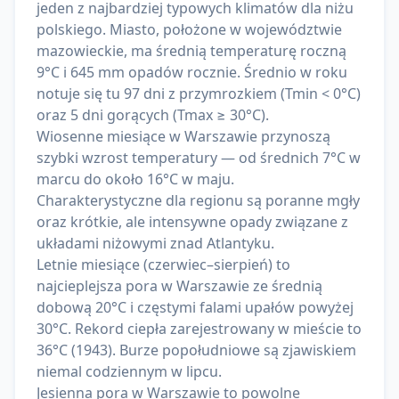
jeden z najbardziej typowych klimatów dla niżu
polskiego. Miasto, położone w województwie
mazowieckie, ma średnią temperaturę roczną
9°C i 645 mm opadów rocznie. Średnio w roku
notuje się tu 97 dni z przymrozkiem (Tmin < 0°C)
oraz 5 dni gorących (Tmax ≥ 30°C).
Wiosenne miesiące w Warszawie przynoszą
szybki wzrost temperatury — od średnich 7°C w
marcu do około 16°C w maju.
Charakterystyczne dla regionu są poranne mgły
oraz krótkie, ale intensywne opady związane z
układami niżowymi znad Atlantyku.
Letnie miesiące (czerwiec–sierpień) to
najcieplejsza pora w Warszawie ze średnią
dobową 20°C i częstymi falami upałów powyżej
30°C. Rekord ciepła zarejestrowany w mieście to
36°C (1943). Burze popołudniowe są zjawiskiem
niemal codziennym w lipcu.
Jesienna pora w Warszawie to powolne