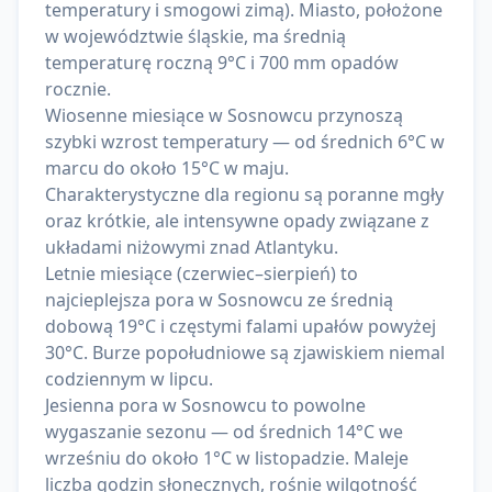
temperatury i smogowi zimą). Miasto, położone
w województwie śląskie, ma średnią
temperaturę roczną 9°C i 700 mm opadów
rocznie.
Wiosenne miesiące w Sosnowcu przynoszą
szybki wzrost temperatury — od średnich 6°C w
marcu do około 15°C w maju.
Charakterystyczne dla regionu są poranne mgły
oraz krótkie, ale intensywne opady związane z
układami niżowymi znad Atlantyku.
Letnie miesiące (czerwiec–sierpień) to
najcieplejsza pora w Sosnowcu ze średnią
dobową 19°C i częstymi falami upałów powyżej
30°C. Burze popołudniowe są zjawiskiem niemal
codziennym w lipcu.
Jesienna pora w Sosnowcu to powolne
wygaszanie sezonu — od średnich 14°C we
wrześniu do około 1°C w listopadzie. Maleje
liczba godzin słonecznych, rośnie wilgotność