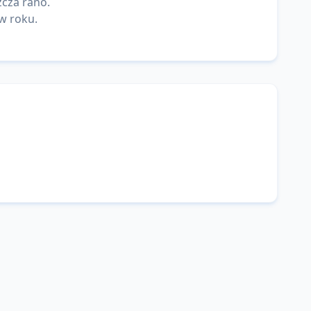
zcza rano.
 w roku.