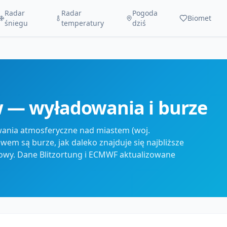
Radar
Radar
Pogoda
Biomet
śniegu
temperatury
dziś
w — wyładowania i burze
wania atmosferyczne nad miastem (woj.
wem są burze, jak daleko znajduje się najbliższe
zowy. Dane Blitzortung i ECMWF aktualizowane