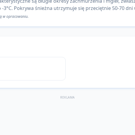
kterystyczne są długie okresy zachmurzenia i mgieł, zwłas
 -3°C. Pokrywa śnieżna utrzymuje się przeciętnie 50-70 dni
 są w opracowaniu.
REKLAMA