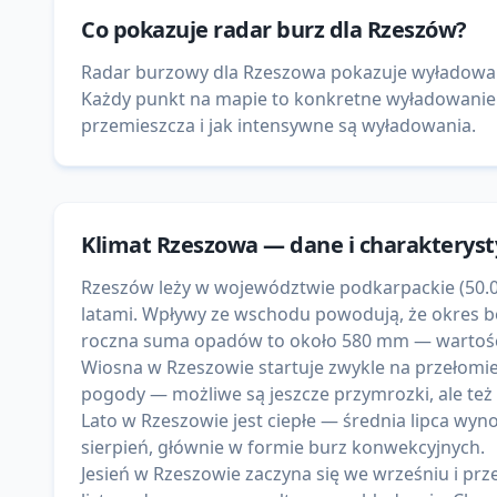
Co pokazuje
radar burz
dla
Rzeszów
?
Radar burzowy dla Rzeszowa pokazuje wyładowania
Każdy punkt na mapie to konkretne wyładowanie
przemieszcza i jak intensywne są wyładowania.
Klimat
Rzeszowa
— dane i charakterys
Rzeszów leży w województwie podkarpackie (50.04
latami. Wpływy ze wschodu powodują, że okres be
roczna suma opadów to około 580 mm — wartości to
Wiosna w Rzeszowie startuje zwykle na przełomie 
pogody — możliwe są jeszcze przymrozki, ale też
Lato w Rzeszowie jest ciepłe — średnia lipca wyno
sierpień, głównie w formie burz konwekcyjnych.
Jesień w Rzeszowie zaczyna się we wrześniu i prze