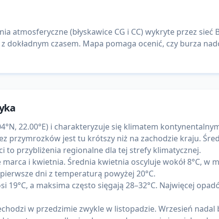
 atmosferyczne (błyskawice CG i CC) wykryte przez sieć Bl
 z dokładnym czasem. Mapa pomaga ocenić, czy burza nadc
tyka
°N, 22.00°E) i charakteryzuje się klimatem kontynentalnym
z przymrozków jest tu krótszy niż na zachodzie kraju. Śre
 przybliżenia regionalne dla tej strefy klimatycznej.
marca i kwietnia. Średnia kwietnia oscyluje wokół 8°C, w 
 pierwsze dni z temperaturą powyżej 20°C.
si 19°C, a maksima często sięgają 28–32°C. Najwięcej opadów
chodzi w przedzimie zwykle w listopadzie. Wrzesień nadal by