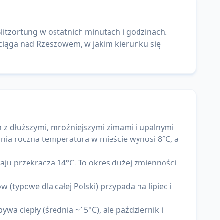
itzortung w ostatnich minutach i godzinach.
iąga nad Rzeszowem, w jakim kierunku się
 z dłuższymi, mroźniejszymi zimami i upalnymi
dnia roczna temperatura w mieście wynosi 8°C, a
maju przekracza 14°C. To okres dużej zmienności
 (typowe dla całej Polski) przypada na lipiec i
wa ciepły (średnia ~15°C), ale październik i