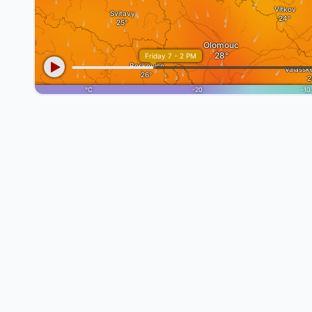
Archiwum pogody –
Dąbrowa Górnicza