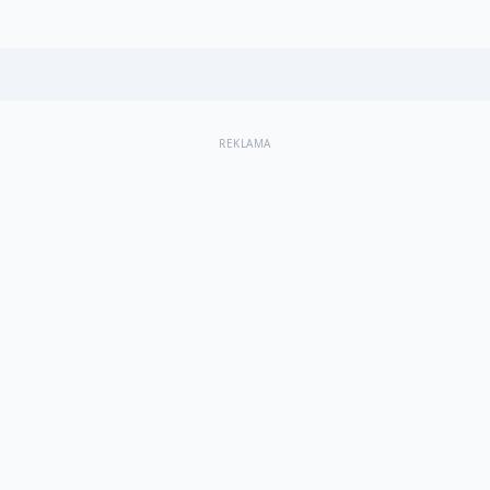
REKLAMA
Jaworzno
Siemianowice Śląskie