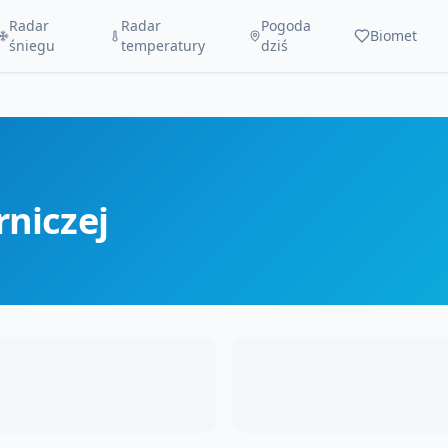
Radar
Radar
Pogoda
Biomet
śniegu
temperatury
dziś
niczej
REKLAMA