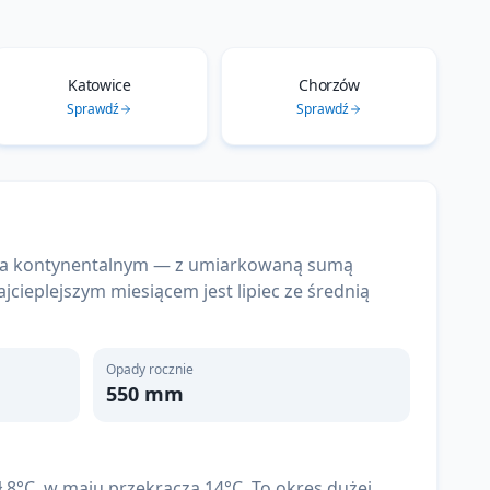
Sprawdź
Sprawdź
im a kontynentalnym — z umiarkowaną sumą
jcieplejszym miesiącem jest lipiec ze średnią
Opady rocznie
550
mm
 8°C, w maju przekracza 14°C. To okres dużej
cej opadów (typowe dla całej Polski) przypada na