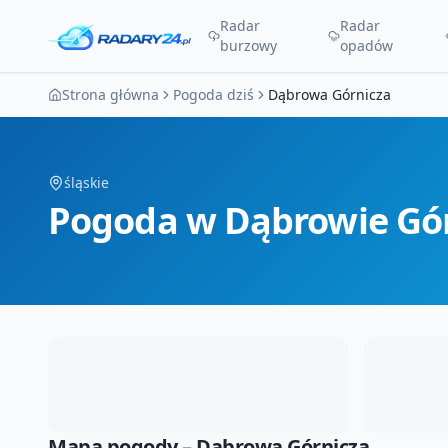
Radar
Radar
burzowy
opadów
Strona główna
Pogoda dziś
Dąbrowa Górnicza
śląskie
Pogoda
w Dąbrowie Gór
Mapa pogody –
Dąbrowa Górnicza