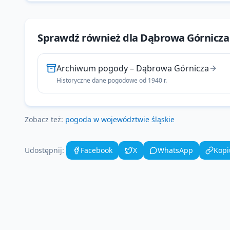
Archiwum pogody
–
Dąbrowa Górnicza
Historyczne dane pogodowe od 1940 r.
Zobacz też:
pogoda w województwie
śląskie
Udostępnij:
Facebook
X
WhatsApp
Kopi
Jaka jest średnia 