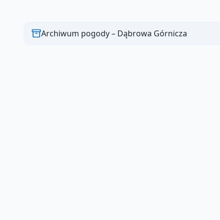
Pogoda w pobliskich miastach
Sosnowiec
Mysłowice