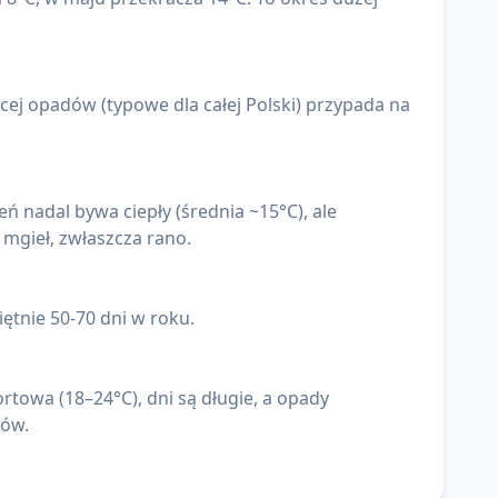
ń nadal bywa ciepły (średnia ~15°C), ale
 mgieł, zwłaszcza rano.
ętnie 50-70 dni w roku.
towa (18–24°C), dni są długie, a opady
mów.