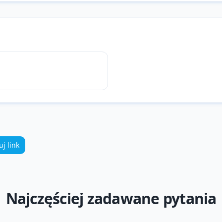
uj link
Najczęściej zadawane pytania
temperatura w Dąbrowie Górniczej?