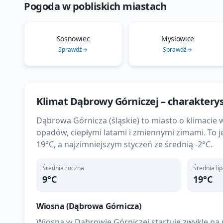
Sprawdź
Sprawdź
Klimat
Dąbrowy Górniczej
– charaktery
Dąbrowa Górnicza (śląskie) to miasto o klimac
opadów, ciepłymi latami i zmiennymi zimami. To je
19°C, a najzimniejszym styczeń ze średnią -2°C.
Średnia roczna
Średnia li
9
°C
19
°C
Wiosna (
Dąbrowa Górnicza
)
Wiosna w Dąbrowie Górniczej startuje zwykle na p
zmienności pogody — możliwe są jeszcze przymroz
Lato
Lato w Dąbrowie Górniczej jest ciepłe — średnia 