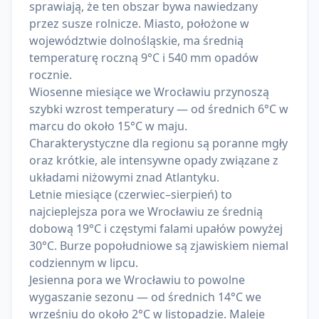
sprawiają, że ten obszar bywa nawiedzany
przez susze rolnicze. Miasto, położone w
województwie dolnośląskie, ma średnią
temperaturę roczną 9°C i 540 mm opadów
rocznie.
Wiosenne miesiące we Wrocławiu przynoszą
szybki wzrost temperatury — od średnich 6°C w
marcu do około 15°C w maju.
Charakterystyczne dla regionu są poranne mgły
oraz krótkie, ale intensywne opady związane z
układami niżowymi znad Atlantyku.
Letnie miesiące (czerwiec–sierpień) to
najcieplejsza pora we Wrocławiu ze średnią
dobową 19°C i częstymi falami upałów powyżej
30°C. Burze popołudniowe są zjawiskiem niemal
codziennym w lipcu.
Jesienna pora we Wrocławiu to powolne
wygaszanie sezonu — od średnich 14°C we
wrześniu do około 2°C w listopadzie. Maleje