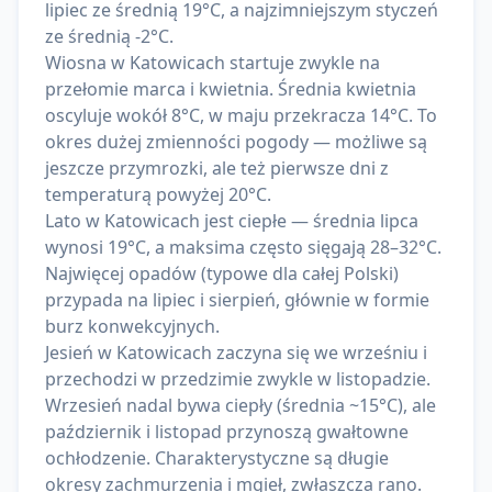
lipiec ze średnią 19°C, a najzimniejszym styczeń
ze średnią -2°C.
Wiosna w Katowicach startuje zwykle na
przełomie marca i kwietnia. Średnia kwietnia
oscyluje wokół 8°C, w maju przekracza 14°C. To
okres dużej zmienności pogody — możliwe są
jeszcze przymrozki, ale też pierwsze dni z
temperaturą powyżej 20°C.
Lato w Katowicach jest ciepłe — średnia lipca
wynosi 19°C, a maksima często sięgają 28–32°C.
Najwięcej opadów (typowe dla całej Polski)
przypada na lipiec i sierpień, głównie w formie
burz konwekcyjnych.
Jesień w Katowicach zaczyna się we wrześniu i
przechodzi w przedzimie zwykle w listopadzie.
Wrzesień nadal bywa ciepły (średnia ~15°C), ale
październik i listopad przynoszą gwałtowne
ochłodzenie. Charakterystyczne są długie
okresy zachmurzenia i mgieł, zwłaszcza rano.