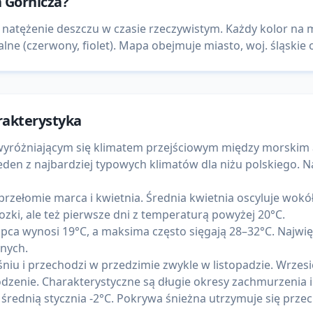
 Górnicza
?
 natężenie deszczu w czasie rzeczywistym. Każdy kolor na
lne (czerwony, fiolet). Mapa obejmuje miasto, woj. śląskie o
rakterystyka
ie wyróżniającym się klimatem przejściowym między morsk
den z najbardziej typowych klimatów dla niżu polskiego. Na
rzełomie marca i kwietnia. Średnia kwietnia oscyluje wokół
ki, ale też pierwsze dni z temperaturą powyżej 20°C.
lipca wynosi 19°C, a maksima często sięgają 28–32°C. Najwię
jnych.
niu i przechodzi w przedzimie zwykle w listopadzie. Wrzesie
dzenie. Charakterystyczne są długie okresy zachmurzenia i
rednią stycznia -2°C. Pokrywa śnieżna utrzymuje się przeci