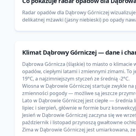
Co pokazuje
radar opadów
dla
Dąbrowa
Radar opadów dla Dąbrowy Górniczej wizualizuje
delikatnej mżawki (jasny niebieski) po opady nawa
Klimat
Dąbrowy Górniczej
— dane i cha
Dąbrowa Górnicza (śląskie) to miasto o klimac
opadów, ciepłymi latami i zmiennymi zimami. To je
19°C, a najzimniejszym styczeń ze średnią -2°C.
Wiosna w Dąbrowie Górniczej startuje zwykle na p
zmienności pogody — możliwe są jeszcze przymroz
Lato w Dąbrowie Górniczej jest ciepłe — średnia 
lipiec i sierpień, głównie w formie burz konwekcy
Jesień w Dąbrowie Górniczej zaczyna się we wrześ
październik i listopad przynoszą gwałtowne ochło
Zima w Dąbrowie Górniczej jest umiarkowana, ze ś