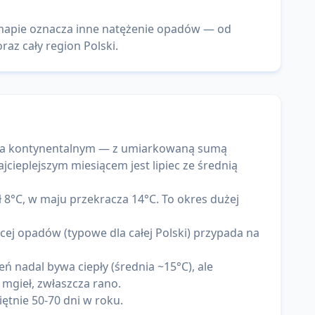
 mapie oznacza inne natężenie opadów — od
raz cały region Polski.
im a kontynentalnym — z umiarkowaną sumą
jcieplejszym miesiącem jest lipiec ze średnią
 8°C, w maju przekracza 14°C. To okres dużej
cej opadów (typowe dla całej Polski) przypada na
ń nadal bywa ciepły (średnia ~15°C), ale
 mgieł, zwłaszcza rano.
ętnie 50-70 dni w roku.