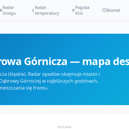
Radar
Radar
Pogoda
Biomet
śniegu
temperatury
dziś
rowa Górnicza — mapa des
a (śląskie). Radar opadów obejmuje miasto i
Dąbrowy Górniczej w najbliższych godzinach,
ieszczania się frontu.
REKLAMA