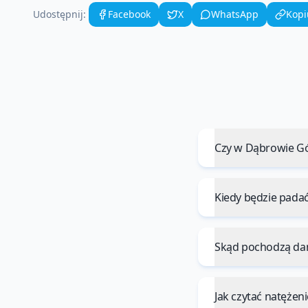
Udostępnij:
Facebook
X
WhatsApp
Kopi
Czy w Dąbrowie Gó
Kiedy będzie pada
Skąd pochodzą da
Jak czytać natęże