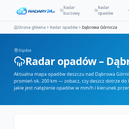
Radar
Radar
burzowy
opadów
Strona główna
Radar opadów
Dąbrowa Górnicza
śląskie
Radar opadów – Dąb
Aktualna mapa opadów deszczu nad Dąbrowa Górnicz
promień ok. 200 km — zobacz, czy deszcz dotrze do 
jakie jest natężenie opadów w mm/h i kierunek przem