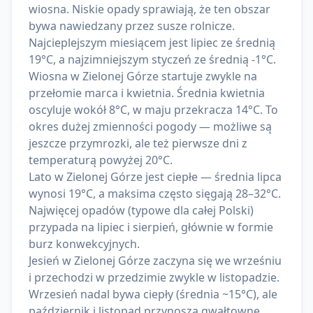
wiosna. Niskie opady sprawiają, że ten obszar
bywa nawiedzany przez susze rolnicze.
Najcieplejszym miesiącem jest lipiec ze średnią
19°C, a najzimniejszym styczeń ze średnią -1°C.
Wiosna w Zielonej Górze startuje zwykle na
przełomie marca i kwietnia. Średnia kwietnia
oscyluje wokół 8°C, w maju przekracza 14°C. To
okres dużej zmienności pogody — możliwe są
jeszcze przymrozki, ale też pierwsze dni z
temperaturą powyżej 20°C.
Lato w Zielonej Górze jest ciepłe — średnia lipca
wynosi 19°C, a maksima często sięgają 28–32°C.
Najwięcej opadów (typowe dla całej Polski)
przypada na lipiec i sierpień, głównie w formie
burz konwekcyjnych.
Jesień w Zielonej Górze zaczyna się we wrześniu
i przechodzi w przedzimie zwykle w listopadzie.
Wrzesień nadal bywa ciepły (średnia ~15°C), ale
październik i listopad przynoszą gwałtowne