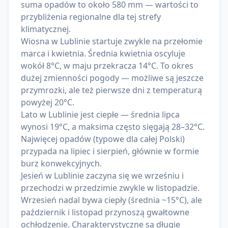
suma opadów to około 580 mm — wartości to
przybliżenia regionalne dla tej strefy
klimatycznej.
Wiosna w Lublinie startuje zwykle na przełomie
marca i kwietnia. Średnia kwietnia oscyluje
wokół 8°C, w maju przekracza 14°C. To okres
dużej zmienności pogody — możliwe są jeszcze
przymrozki, ale też pierwsze dni z temperaturą
powyżej 20°C.
Lato w Lublinie jest ciepłe — średnia lipca
wynosi 19°C, a maksima często sięgają 28–32°C.
Najwięcej opadów (typowe dla całej Polski)
przypada na lipiec i sierpień, głównie w formie
burz konwekcyjnych.
Jesień w Lublinie zaczyna się we wrześniu i
przechodzi w przedzimie zwykle w listopadzie.
Wrzesień nadal bywa ciepły (średnia ~15°C), ale
październik i listopad przynoszą gwałtowne
ochłodzenie. Charakterystyczne są długie