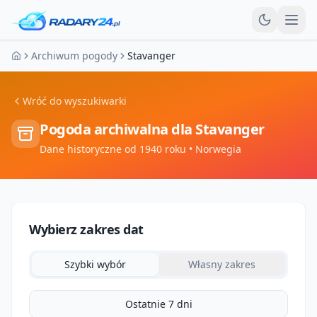
Otw
Archiwum pogody
Stavanger
Strona główna
Wróć do wyszukiwarki
Pogoda archiwalna dla
Stavanger
Dane historyczne od 1940 roku
• Norwegia
Wybierz zakres dat
Szybki wybór
Własny zakres
Ostatnie 7 dni