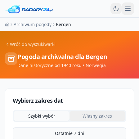
Otw
Archiwum pogody
Bergen
Strona główna
Wróć do wyszukiwarki
Pogoda archiwalna dla
Bergen
Dane historyczne od 1940 roku
• Norwegia
Wybierz zakres dat
Szybki wybór
Własny zakres
Ostatnie 7 dni