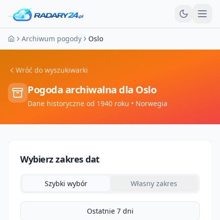
Otw
Archiwum pogody
Oslo
Strona główna
Wróć do wyszukiwarki
Pogoda archiwalna dla
Oslo
Dane historyczne od 1940 roku
• Norwegia
Wybierz zakres dat
Szybki wybór
Własny zakres
Ostatnie 7 dni