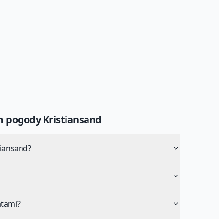
um pogody
Kristiansand
tiansand?
atami?