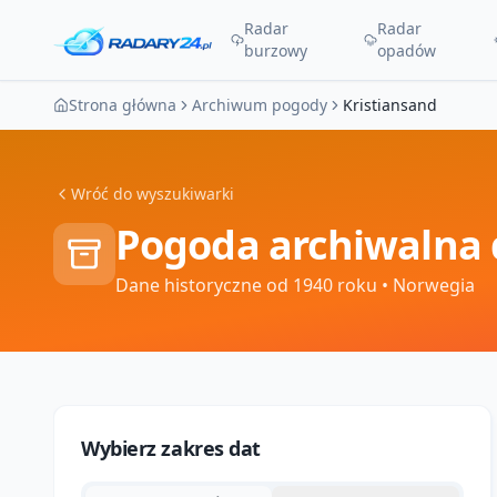
Radar
Radar
burzowy
opadów
Strona główna
Archiwum pogody
Kristiansand
Wróć do wyszukiwarki
Pogoda archiwalna 
Dane historyczne od 1940 roku
• Norwegia
Wybierz zakres dat