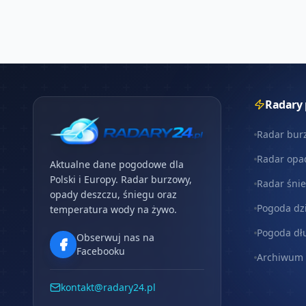
Radary
Radar bur
Radar opa
Aktualne dane pogodowe dla
Polski i Europy. Radar burzowy,
Radar śni
opady deszczu, śniegu oraz
Pogoda dz
temperatura wody na żywo.
Pogoda dł
Obserwuj nas na
Facebooku
Archiwum
kontakt@radary24.pl