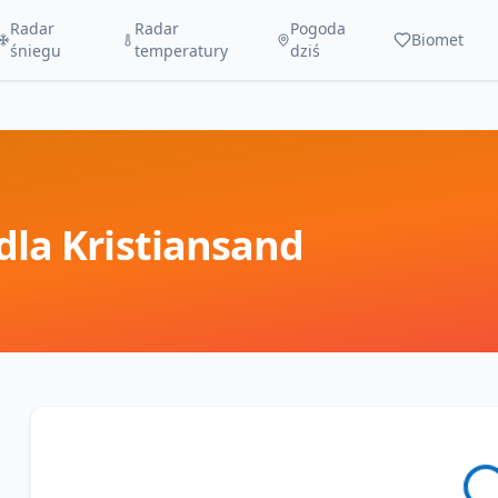
Radar
Radar
Pogoda
Biomet
śniegu
temperatury
dziś
dla
Kristiansand