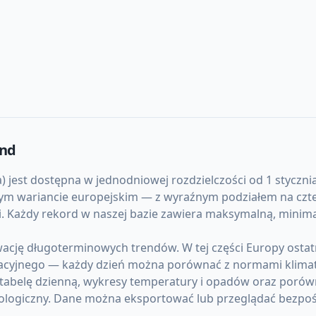
and
 jest dostępna w jednodniowej rozdzielczości od 1 stycznia 
zym wariancie europejskim — z wyraźnym podziałem na czte
atami. Każdy rekord w naszej bazie zawiera maksymalną, mi
wację długoterminowych trendów. W tej części Europy osta
acyjnego — każdy dzień można porównać z normami klima
 tabelę dzienną, wykresy temperatury i opadów oraz porów
ologiczny. Dane można eksportować lub przeglądać bezpoś