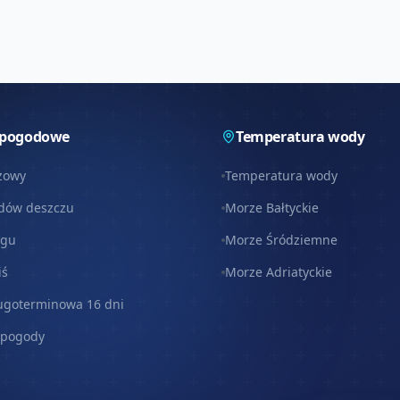
 pogodowe
Temperatura wody
zowy
Temperatura wody
dów deszczu
Morze Bałtyckie
egu
Morze Śródziemne
iś
Morze Adriatyckie
ugoterminowa 16 dni
 pogody