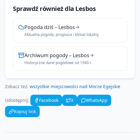
Sprawdź również dla
Lesbos
--
Pogoda dziś
–
Lesbos
Aktualna pogoda, prognoza i klimat lokalny
Archiwum pogody
–
Lesbos
--
Historyczne dane pogodowe od 1940 r.
Zobacz też:
wszystkie miejscowości nad
Morze Egejskie
Udostępnij:
Facebook
X
WhatsApp
Kopiuj link