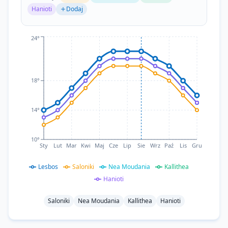
Hanioti
Dodaj
Teraz
24°
18°
14°
10°
Sty
Lut
Mar
Kwi
Maj
Cze
Lip
Sie
Wrz
Paź
Lis
Gru
Lesbos
Saloniki
Nea Moudania
Kallithea
Hanioti
Saloniki
Nea Moudania
Kallithea
Hanioti