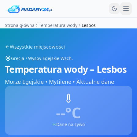
Otw
Strona główna
Temperatura wody
Lesbos
Wszystkie miejscowości
Grecja
•
Wyspy Egejskie Wsch.
Temperatura wody –
Lesbos
Morze Egejskie
•
Mytilene •
Aktualne dane
--°
C
Dane na żywo