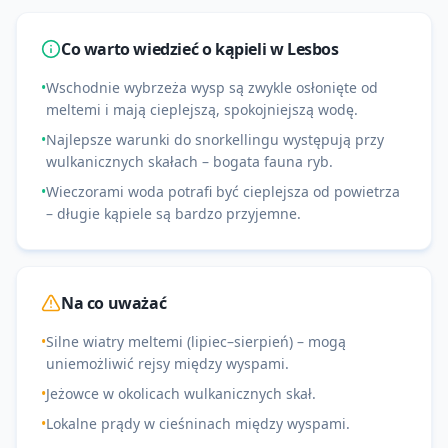
Co warto wiedzieć o kąpieli w
Lesbos
•
Wschodnie wybrzeża wysp są zwykle osłonięte od
meltemi i mają cieplejszą, spokojniejszą wodę.
•
Najlepsze warunki do snorkellingu występują przy
wulkanicznych skałach – bogata fauna ryb.
•
Wieczorami woda potrafi być cieplejsza od powietrza
– długie kąpiele są bardzo przyjemne.
Na co uważać
•
Silne wiatry meltemi (lipiec–sierpień) – mogą
uniemożliwić rejsy między wyspami.
•
Jeżowce w okolicach wulkanicznych skał.
•
Lokalne prądy w cieśninach między wyspami.