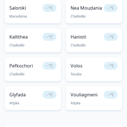
Saloniki
Nea Moudania
--°C
--°C
Macedonia
Chalkidiki
Kallithea
Hanioti
--°C
--°C
Chalkidiki
Chalkidiki
Pefkochori
Volos
--°C
--°C
Chalkidiki
Tesalia
Glyfada
Vouliagmeni
--°C
--°C
Attyka
Attyka