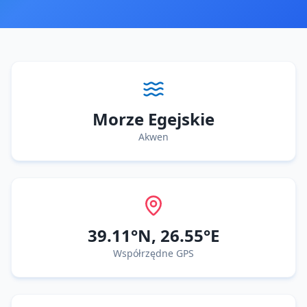
Morze Egejskie
Akwen
39.11
°N,
26.55
°E
Współrzędne GPS