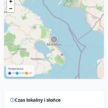
+
−
--
Temperatura:
<10°
10-20°
>20°
Leaflet
|
©
OpenStreetMap
Czas lokalny i słońce