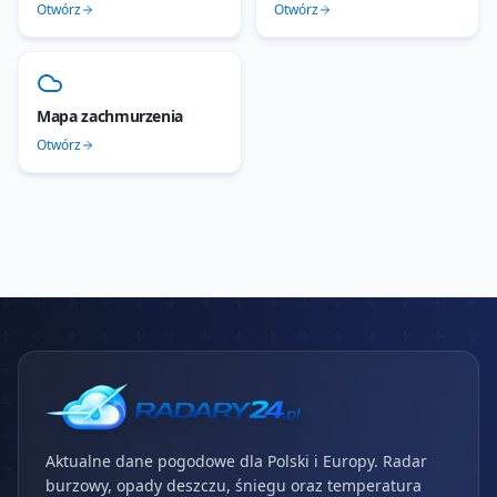
Otwórz
Otwórz
Mapa zachmurzenia
Otwórz
Aktualne dane pogodowe dla Polski i Europy. Radar
burzowy, opady deszczu, śniegu oraz temperatura