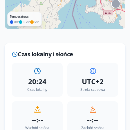
--
Temperatura:
<10°
10-20°
>20°
Leaflet
|
©
OpenStreetMap
Czas lokalny i słońce
20:24
UTC+2
Czas lokalny
Strefa czasowa
--:--
--:--
Wschód słońca
Zachód słońca