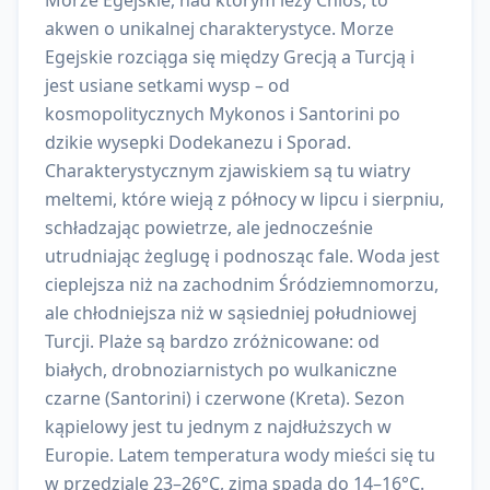
Morze Egejskie, nad którym leży Chios, to
akwen o unikalnej charakterystyce. Morze
Egejskie rozciąga się między Grecją a Turcją i
jest usiane setkami wysp – od
kosmopolitycznych Mykonos i Santorini po
dzikie wysepki Dodekanezu i Sporad.
Charakterystycznym zjawiskiem są tu wiatry
meltemi, które wieją z północy w lipcu i sierpniu,
schładzając powietrze, ale jednocześnie
utrudniając żeglugę i podnosząc fale. Woda jest
cieplejsza niż na zachodnim Śródziemnomorzu,
ale chłodniejsza niż w sąsiedniej południowej
Turcji. Plaże są bardzo zróżnicowane: od
białych, drobnoziarnistych po wulkaniczne
czarne (Santorini) i czerwone (Kreta). Sezon
kąpielowy jest tu jednym z najdłuższych w
Europie. Latem temperatura wody mieści się tu
w przedziale 23–26°C, zimą spada do 14–16°C.