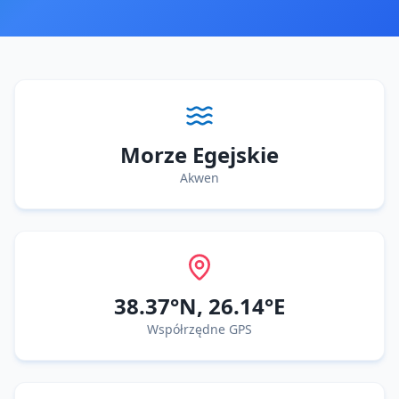
Morze Egejskie
Akwen
38.37
°N,
26.14
°E
Współrzędne GPS