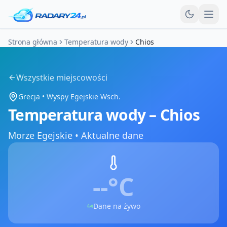
Otw
Strona główna
Temperatura wody
Chios
Wszystkie miejscowości
Grecja
•
Wyspy Egejskie Wsch.
Temperatura wody –
Chios
Morze Egejskie
•
Aktualne dane
--°
C
Dane na żywo