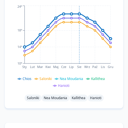
Teraz
24°
18°
14°
10°
Sty
Lut
Mar
Kwi
Maj
Cze
Lip
Sie
Wrz
Paź
Lis
Gru
Chios
Saloniki
Nea Moudania
Kallithea
Hanioti
Saloniki
Nea Moudania
Kallithea
Hanioti