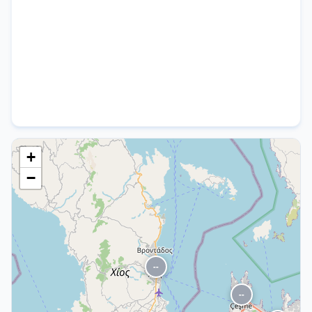
+
−
--
--