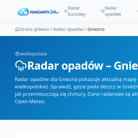
Radar
Radar
burzowy
opadów
Strona główna
Radar opadów
Gniezno
wielkopolskie
Radar opadów – Gni
Radar opadów dla Gniezna pokazuje aktualną mapę d
wielkopolskie). Sprawdź, gdzie pada deszcz w Gnieźnie
jak przemieszczają się chmury. Dane radarowe są ak
Open-Meteo.