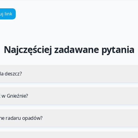
uj link
Najczęściej zadawane pytania
da deszcz?
ć w Gnieźnie?
ne radaru opadów?