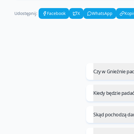
Udostępnij:
Facebook
X
WhatsApp
Kopi
Czy w Gnieźnie pa
Kiedy będzie pada
Skąd pochodzą da