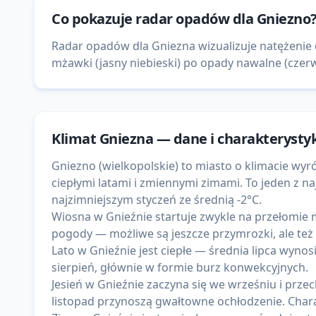
Co pokazuje
radar opadów
dla
Gniezno
Radar opadów dla Gniezna wizualizuje natężenie 
mżawki (jasny niebieski) po opady nawalne (czerwo
Klimat
Gniezna
— dane i charakterysty
Gniezno (wielkopolskie) to miasto o klimacie 
ciepłymi latami i zmiennymi zimami. To jeden z na
najzimniejszym styczeń ze średnią -2°C.
Wiosna w Gnieźnie startuje zwykle na przełomie m
pogody — możliwe są jeszcze przymrozki, ale też
Lato w Gnieźnie jest ciepłe — średnia lipca wynos
sierpień, głównie w formie burz konwekcyjnych.
Jesień w Gnieźnie zaczyna się we wrześniu i przec
listopad przynoszą gwałtowne ochłodzenie. Chara