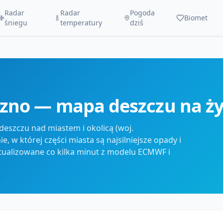
Radar
Radar
Pogoda
Biomet
śniegu
temperatury
dziś
ezno — mapa deszczu na ż
eszczu nad miastem i okolicą (woj.
, w której części miasta są najsilniejsze opady i
tualizowane co kilka minut z modelu ECMWF i