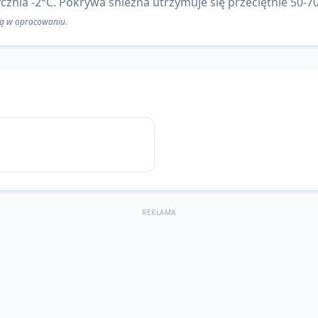
cznia -2°C. Pokrywa śnieżna utrzymuje się przeciętnie 50-70
 są w opracowaniu.
REKLAMA