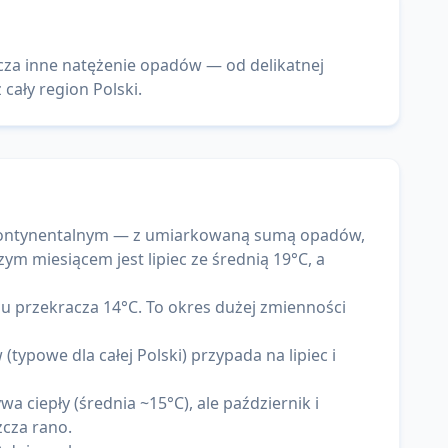
cza inne natężenie opadów — od delikatnej
cały region Polski.
a kontynentalnym — z umiarkowaną sumą opadów,
zym miesiącem jest lipiec ze średnią 19°C, a
ju przekracza 14°C. To okres dużej zmienności
typowe dla całej Polski) przypada na lipiec i
a ciepły (średnia ~15°C), ale październik i
zcza rano.