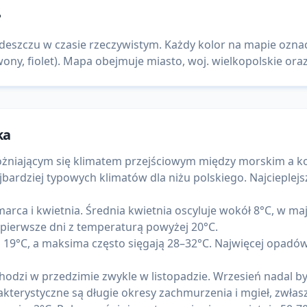
?
deszczu w czasie rzeczywistym. Każdy kolor na mapie ozna
ny, fiolet). Mapa obejmuje miasto, woj. wielkopolskie oraz 
ka
wyróżniającym się klimatem przejściowym między morskim 
jbardziej typowych klimatów dla niżu polskiego. Najcieplejs
arca i kwietnia. Średnia kwietnia oscyluje wokół 8°C, w ma
 pierwsze dni z temperaturą powyżej 20°C.
i 19°C, a maksima często sięgają 28–32°C. Najwięcej opadów (
hodzi w przedzimie zwykle w listopadzie. Wrzesień nadal byw
kterystyczne są długie okresy zachmurzenia i mgieł, zwłas