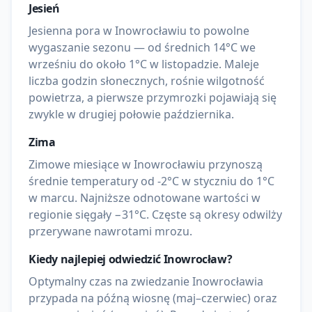
Jesień
Jesienna pora w Inowrocławiu to powolne
wygaszanie sezonu — od średnich 14°C we
wrześniu do około 1°C w listopadzie. Maleje
liczba godzin słonecznych, rośnie wilgotność
powietrza, a pierwsze przymrozki pojawiają się
zwykle w drugiej połowie października.
Zima
Zimowe miesiące w Inowrocławiu przynoszą
średnie temperatury od -2°C w styczniu do 1°C
w marcu. Najniższe odnotowane wartości w
regionie sięgały −31°C. Częste są okresy odwilży
przerywane nawrotami mrozu.
Kiedy najlepiej odwiedzić
Inowrocław
?
Optymalny czas na zwiedzanie Inowrocławia
przypada na późną wiosnę (maj–czerwiec) oraz