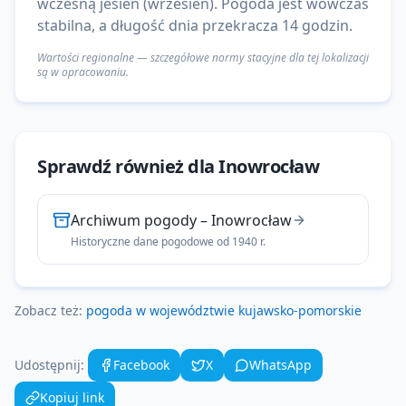
wczesną jesień (wrzesień). Pogoda jest wówczas
stabilna, a długość dnia przekracza 14 godzin.
Wartości regionalne — szczegółowe normy stacyjne dla tej lokalizacji
są w opracowaniu.
Sprawdź również dla
Inowrocław
Archiwum pogody
–
Inowrocław
Historyczne dane pogodowe od 1940 r.
Zobacz też:
pogoda w województwie
kujawsko-pomorskie
Udostępnij:
Facebook
X
WhatsApp
Kopiuj link