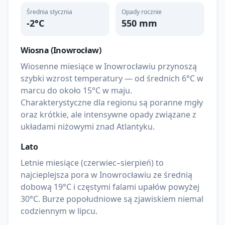
Średnia stycznia
Opady rocznie
-2
°C
550
mm
Wiosna (
Inowrocław
)
Wiosenne miesiące w Inowrocławiu przynoszą
szybki wzrost temperatury — od średnich 6°C w
marcu do około 15°C w maju.
Charakterystyczne dla regionu są poranne mgły
oraz krótkie, ale intensywne opady związane z
układami niżowymi znad Atlantyku.
Lato
Letnie miesiące (czerwiec–sierpień) to
najcieplejsza pora w Inowrocławiu ze średnią
dobową 19°C i częstymi falami upałów powyżej
30°C. Burze popołudniowe są zjawiskiem niemal
codziennym w lipcu.