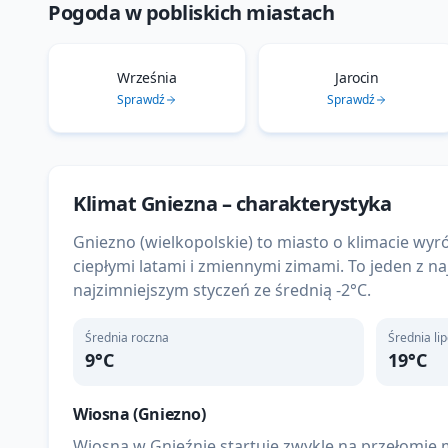
Pogoda w pobliskich miastach
Września
Jarocin
Sprawdź
Sprawdź
Klimat
Gniezna
– charakterystyka
Gniezno (wielkopolskie) to miasto o klimacie 
ciepłymi latami i zmiennymi zimami. To jeden z na
najzimniejszym styczeń ze średnią -2°C.
Średnia roczna
Średnia li
9
°C
19
°C
Wiosna (
Gniezno
)
Wiosna w Gnieźnie startuje zwykle na przełomie m