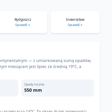
Bydgoszcz
Inowrocław
Sprawdź
Sprawdź
a kontynentalnym — z umiarkowaną sumą opadów,
zym miesiącem jest lipiec ze średnią 19°C, a
Opady rocznie
550
mm
ju przekracza 14°C. To okres dużej zmienności