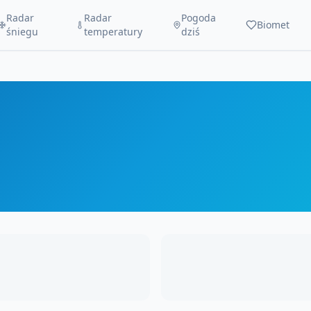
Radar
Radar
Pogoda
Biomet
śniegu
temperatury
dziś