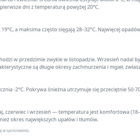
 pierwsze dni z temperaturą powyżej 20°C.
i 19°C, a maksima często sięgają 28–32°C. Najwięcej opadów (
hodzi w przedzimie zwykle w listopadzie. Wrzesień nadal byw
kterystyczne są długie okresy zachmurzenia i mgieł, zwłas
cznia -2°C. Pokrywa śnieżna utrzymuje się przeciętnie 50-70
j, czerwiec i wrzesień — temperatura jest komfortowa (18–2
ównież okres największych upałów i tłumów.
 są w opracowaniu.