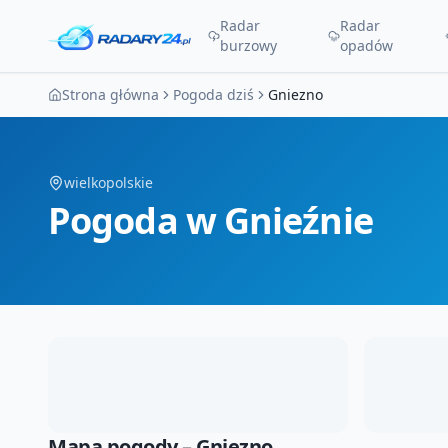
Radar
Radar
burzowy
opadów
Strona główna
Pogoda dziś
Gniezno
wielkopolskie
Pogoda
w Gnieźnie
Mapa pogody –
Gniezno