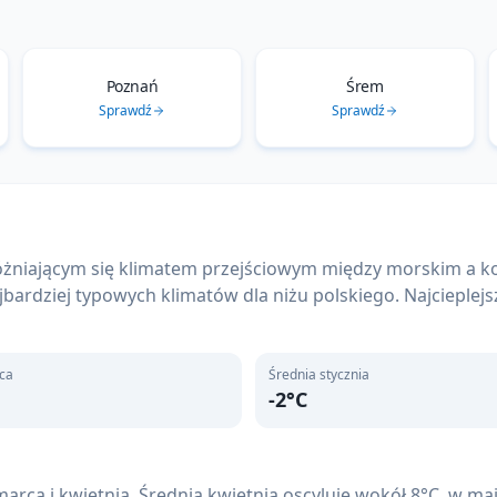
Poznań
Śrem
Sprawdź
Sprawdź
wyróżniającym się klimatem przejściowym między morskim 
jbardziej typowych klimatów dla niżu polskiego. Najcieplejs
pca
Średnia stycznia
-2
°C
arca i kwietnia. Średnia kwietnia oscyluje wokół 8°C, w ma