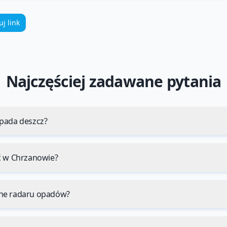
uj link
Najczęściej zadawane pytania
pada deszcz?
ć w Chrzanowie?
ne radaru opadów?