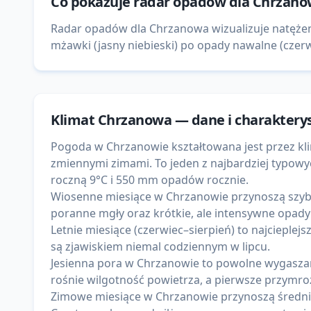
Co pokazuje
radar opadów
dla
Chrzanó
Radar opadów dla Chrzanowa wizualizuje natężen
mżawki (jasny niebieski) po opady nawalne (czerwo
Klimat
Chrzanowa
— dane i charaktery
Pogoda w Chrzanowie kształtowana jest przez k
zmiennymi zimami. To jeden z najbardziej typow
roczną 9°C i 550 mm opadów rocznie.
Wiosenne miesiące w Chrzanowie przynoszą szybk
poranne mgły oraz krótkie, ale intensywne opady
Letnie miesiące (czerwiec–sierpień) to najciepl
są zjawiskiem niemal codziennym w lipcu.
Jesienna pora w Chrzanowie to powolne wygaszani
rośnie wilgotność powietrza, a pierwsze przymroz
Zimowe miesiące w Chrzanowie przynoszą średnie