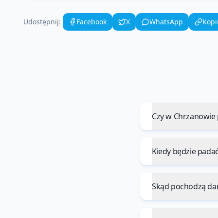
Udostępnij:
Facebook
X
WhatsApp
Kopi
Czy w Chrzanowie 
Kiedy będzie pada
Skąd pochodzą da