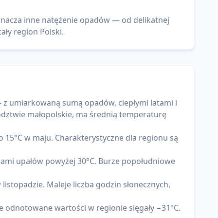
znacza inne natężenie opadów — od delikatnej
ały region Polski.
 z umiarkowaną sumą opadów, ciepłymi latami i
ództwie małopolskie, ma średnią temperaturę
 15°C w maju. Charakterystyczne dla regionu są
falami upałów powyżej 30°C. Burze popołudniowe
istopadzie. Maleje liczba godzin słonecznych,
e odnotowane wartości w regionie sięgały −31°C.