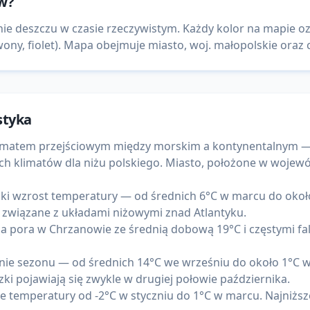
w
?
ie deszczu w czasie rzeczywistym. Każdy kolor na mapie o
ny, fiolet). Mapa obejmuje miasto, woj. małopolskie oraz c
styka
limatem przejściowym między morskim a kontynentalnym —
ych klimatów dla niżu polskiego. Miasto, położone w wojew
i wzrost temperatury — od średnich 6°C w marcu do około
 związane z układami niżowymi znad Atlantyku.
ejsza pora w Chrzanowie ze średnią dobową 19°C i częstymi 
e sezonu — od średnich 14°C we wrześniu do około 1°C w l
ki pojawiają się zwykle w drugiej połowie października.
 temperatury od -2°C w styczniu do 1°C w marcu. Najniższ