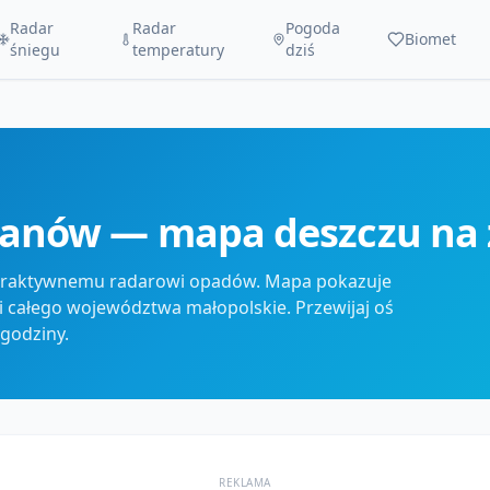
Radar
Radar
Pogoda
Biomet
śniegu
temperatury
dziś
zanów — mapa deszczu na
teraktywnemu radarowi opadów. Mapa pokazuje
i całego województwa małopolskie. Przewijaj oś
godziny.
REKLAMA