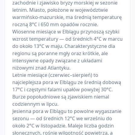
zachodnie i zjawisko bryzy morskiej w sezonie
letnim. Miasto, położone w województwie
warmińsko-mazurskie, ma średnią temperaturę
roczną 8°C i 650 mm opadów rocznie.
Wiosenne miesiące w Elblągu przynoszą szybki
wzrost temperatury — od średnich 4°C w marcu
do około 13°C w maju. Charakterystyczne dla
regionu są poranne mgły oraz krótkie, ale
intensywne opady związane z układami
niżowymi znad Atlantyku.
Letnie miesiące (czerwiec–sierpień) to
najcieplejsza pora w Elblągu ze średnią dobową
17°C i częstymi falami upałów powyżej 30°C.
Burze popołudniowe są zjawiskiem niemal
codziennym w lipcu.
Jesienna pora w Elblągu to powolne wygaszanie
sezonu — od średnich 12°C we wrześniu do
około 2°C w listopadzie. Maleje liczba godzin
słonecznych, rośnie wilgotność powietrza, a