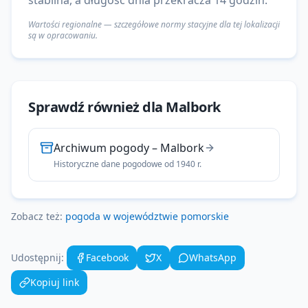
stabilna, a długość dnia przekracza 14 godzin.
Wartości regionalne — szczegółowe normy stacyjne dla tej lokalizacji
są w opracowaniu.
Sprawdź również dla
Malbork
Archiwum pogody
–
Malbork
Historyczne dane pogodowe od 1940 r.
Zobacz też:
pogoda w województwie
pomorskie
Udostępnij:
Facebook
X
WhatsApp
Kopiuj link