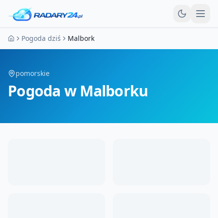
Otw
Pogoda dziś
Malbork
Strona główna
pomorskie
Pogoda
w Malborku