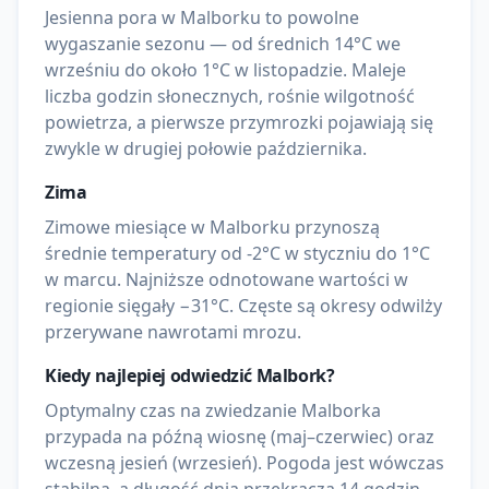
Jesienna pora w Malborku to powolne
wygaszanie sezonu — od średnich 14°C we
wrześniu do około 1°C w listopadzie. Maleje
liczba godzin słonecznych, rośnie wilgotność
powietrza, a pierwsze przymrozki pojawiają się
zwykle w drugiej połowie października.
Zima
Zimowe miesiące w Malborku przynoszą
średnie temperatury od -2°C w styczniu do 1°C
w marcu. Najniższe odnotowane wartości w
regionie sięgały −31°C. Częste są okresy odwilży
przerywane nawrotami mrozu.
Kiedy najlepiej odwiedzić
Malbork
?
Optymalny czas na zwiedzanie Malborka
przypada na późną wiosnę (maj–czerwiec) oraz
wczesną jesień (wrzesień). Pogoda jest wówczas