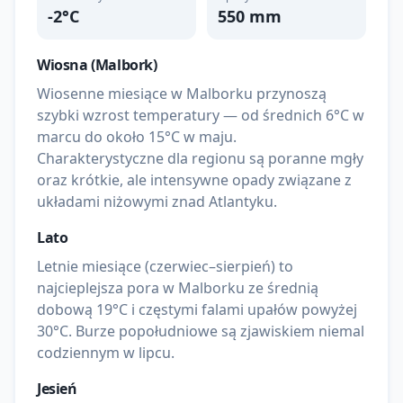
-2
°C
550
mm
Wiosna (
Malbork
)
Wiosenne miesiące w Malborku przynoszą
szybki wzrost temperatury — od średnich 6°C w
marcu do około 15°C w maju.
Charakterystyczne dla regionu są poranne mgły
oraz krótkie, ale intensywne opady związane z
układami niżowymi znad Atlantyku.
Lato
Letnie miesiące (czerwiec–sierpień) to
najcieplejsza pora w Malborku ze średnią
dobową 19°C i częstymi falami upałów powyżej
30°C. Burze popołudniowe są zjawiskiem niemal
codziennym w lipcu.
Jesień