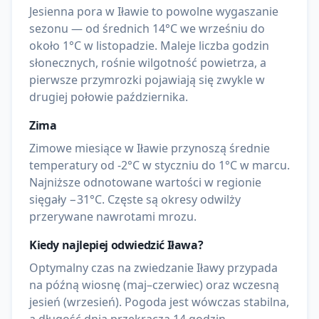
Jesienna pora w Iławie to powolne wygaszanie
sezonu — od średnich 14°C we wrześniu do
około 1°C w listopadzie. Maleje liczba godzin
słonecznych, rośnie wilgotność powietrza, a
pierwsze przymrozki pojawiają się zwykle w
drugiej połowie października.
Zima
Zimowe miesiące w Iławie przynoszą średnie
temperatury od -2°C w styczniu do 1°C w marcu.
Najniższe odnotowane wartości w regionie
sięgały −31°C. Częste są okresy odwilży
przerywane nawrotami mrozu.
Kiedy najlepiej odwiedzić
Iława
?
Optymalny czas na zwiedzanie Iławy przypada
na późną wiosnę (maj–czerwiec) oraz wczesną
jesień (wrzesień). Pogoda jest wówczas stabilna,