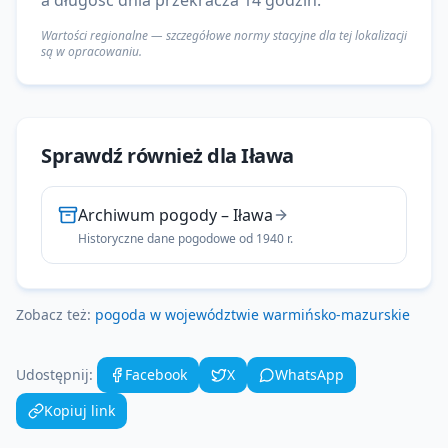
a długość dnia przekracza 14 godzin.
Wartości regionalne — szczegółowe normy stacyjne dla tej lokalizacji
są w opracowaniu.
Sprawdź również dla
Iława
Archiwum pogody
–
Iława
Historyczne dane pogodowe od 1940 r.
Zobacz też:
pogoda w województwie
warmińsko-mazurskie
Udostępnij:
Facebook
X
WhatsApp
Kopiuj link