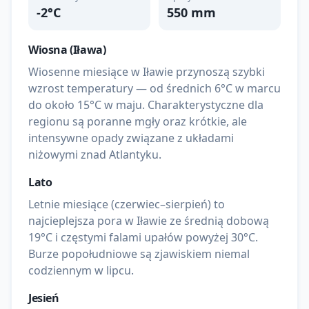
-2
°C
550
mm
Wiosna (
Iława
)
Wiosenne miesiące w Iławie przynoszą szybki
wzrost temperatury — od średnich 6°C w marcu
do około 15°C w maju. Charakterystyczne dla
regionu są poranne mgły oraz krótkie, ale
intensywne opady związane z układami
niżowymi znad Atlantyku.
Lato
Letnie miesiące (czerwiec–sierpień) to
najcieplejsza pora w Iławie ze średnią dobową
19°C i częstymi falami upałów powyżej 30°C.
Burze popołudniowe są zjawiskiem niemal
codziennym w lipcu.
Jesień