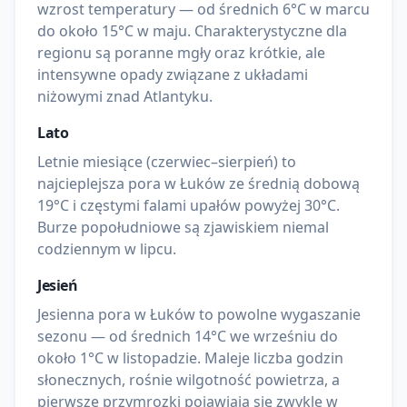
wzrost temperatury — od średnich 6°C w marcu
do około 15°C w maju. Charakterystyczne dla
regionu są poranne mgły oraz krótkie, ale
intensywne opady związane z układami
niżowymi znad Atlantyku.
Lato
Letnie miesiące (czerwiec–sierpień) to
najcieplejsza pora w Łuków ze średnią dobową
19°C i częstymi falami upałów powyżej 30°C.
Burze popołudniowe są zjawiskiem niemal
codziennym w lipcu.
Jesień
Jesienna pora w Łuków to powolne wygaszanie
sezonu — od średnich 14°C we wrześniu do
około 1°C w listopadzie. Maleje liczba godzin
słonecznych, rośnie wilgotność powietrza, a
pierwsze przymrozki pojawiają się zwykle w