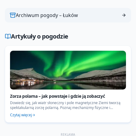
Archiwum pogody –
Łuków
Artykuły o pogodzie
Zorza polarna – jak powstaje i gdzie ją zobaczyć
Dowiedz się, jak wiatr słoneczny i pole magnetyczne Ziemi tworzą
spektakularną zorzę polarną. Poznaj mechanizmy fizyczne i
sprawdź, gdzie w Polsce najlepiej obserwować aurorę.
Czytaj więcej
REKLAMA