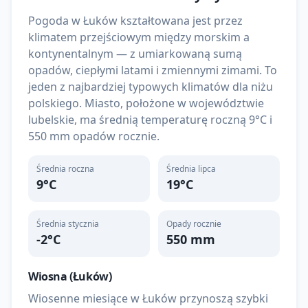
Pogoda w Łuków kształtowana jest przez
klimatem przejściowym między morskim a
kontynentalnym — z umiarkowaną sumą
opadów, ciepłymi latami i zmiennymi zimami. To
jeden z najbardziej typowych klimatów dla niżu
polskiego. Miasto, położone w województwie
lubelskie, ma średnią temperaturę roczną 9°C i
550 mm opadów rocznie.
Średnia roczna
Średnia lipca
9
°C
19
°C
Średnia stycznia
Opady rocznie
-2
°C
550
mm
Wiosna (
Łuków
)
Wiosenne miesiące w Łuków przynoszą szybki