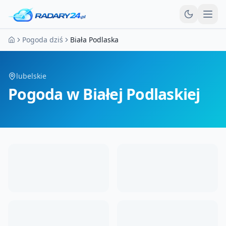
Otw
Pogoda dziś
Biała Podlaska
Strona główna
lubelskie
Pogoda
w Białej Podlaskiej