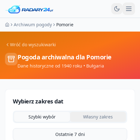
Otw
Archiwum pogody
Pomorie
Strona główna
Wróć do wyszukiwarki
Pogoda archiwalna dla
Pomorie
Dane historyczne od 1940 roku
• Bułgaria
Wybierz zakres dat
Szybki wybór
Własny zakres
Ostatnie 7 dni