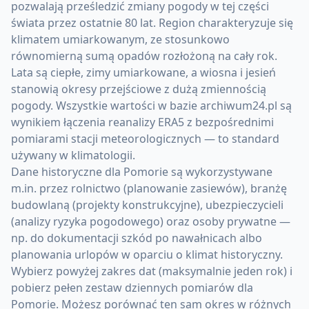
pozwalają prześledzić zmiany pogody w tej części
świata przez ostatnie 80 lat. Region charakteryzuje się
klimatem umiarkowanym, ze stosunkowo
równomierną sumą opadów rozłożoną na cały rok.
Lata są ciepłe, zimy umiarkowane, a wiosna i jesień
stanowią okresy przejściowe z dużą zmiennością
pogody. Wszystkie wartości w bazie archiwum24.pl są
wynikiem łączenia reanalizy ERA5 z bezpośrednimi
pomiarami stacji meteorologicznych — to standard
używany w klimatologii.
Dane historyczne dla Pomorie są wykorzystywane
m.in. przez rolnictwo (planowanie zasiewów), branżę
budowlaną (projekty konstrukcyjne), ubezpieczycieli
(analizy ryzyka pogodowego) oraz osoby prywatne —
np. do dokumentacji szkód po nawałnicach albo
planowania urlopów w oparciu o klimat historyczny.
Wybierz powyżej zakres dat (maksymalnie jeden rok) i
pobierz pełen zestaw dziennych pomiarów dla
Pomorie. Możesz porównać ten sam okres w różnych