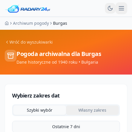
Otw
Archiwum pogody
Burgas
Strona główna
Wróć do wyszukiwarki
Pogoda archiwalna dla
Burgas
Dane historyczne od 1940 roku
• Bułgaria
Wybierz zakres dat
Szybki wybór
Własny zakres
Ostatnie 7 dni