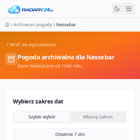
Otw
Archiwum pogody
Nessebar
Strona główna
Wróć do wyszukiwarki
Pogoda archiwalna dla
Nessebar
Dane historyczne od 1940 roku
Wybierz zakres dat
Szybki wybór
Własny zakres
Ostatnie 7 dni