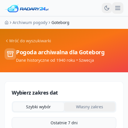
Otw
Archiwum pogody
Goteborg
Strona główna
Wróć do wyszukiwarki
Pogoda archiwalna dla
Goteborg
Dane historyczne od 1940 roku
• Szwecja
Wybierz zakres dat
Szybki wybór
Własny zakres
Ostatnie 7 dni