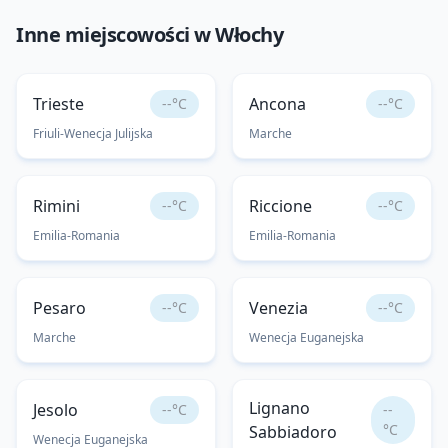
Inne miejscowości w
Włochy
Trieste
Ancona
--°C
--°C
Friuli-Wenecja Julijska
Marche
Rimini
Riccione
--°C
--°C
Emilia-Romania
Emilia-Romania
Pesaro
Venezia
--°C
--°C
Marche
Wenecja Euganejska
Lignano
Jesolo
--°C
--
°C
Sabbiadoro
Wenecja Euganejska