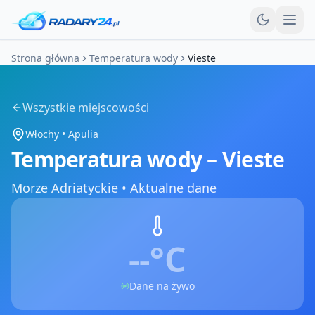
Otw
Strona główna
Temperatura wody
Vieste
Wszystkie miejscowości
Włochy
•
Apulia
Temperatura wody –
Vieste
Morze Adriatyckie
•
Aktualne dane
--°
C
Dane na żywo