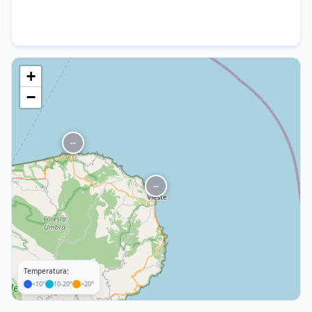
+
−
--
--
Temperatura:
<10°
10-20°
>20°