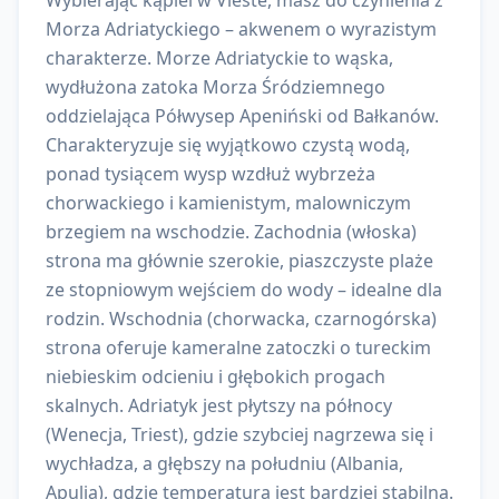
Wybierając kąpiel w Vieste, masz do czynienia z
Morza Adriatyckiego – akwenem o wyrazistym
charakterze. Morze Adriatyckie to wąska,
wydłużona zatoka Morza Śródziemnego
oddzielająca Półwysep Apeniński od Bałkanów.
Charakteryzuje się wyjątkowo czystą wodą,
ponad tysiącem wysp wzdłuż wybrzeża
chorwackiego i kamienistym, malowniczym
brzegiem na wschodzie. Zachodnia (włoska)
strona ma głównie szerokie, piaszczyste plaże
ze stopniowym wejściem do wody – idealne dla
rodzin. Wschodnia (chorwacka, czarnogórska)
strona oferuje kameralne zatoczki o tureckim
niebieskim odcieniu i głębokich progach
skalnych. Adriatyk jest płytszy na północy
(Wenecja, Triest), gdzie szybciej nagrzewa się i
wychładza, a głębszy na południu (Albania,
Apulia), gdzie temperatura jest bardziej stabilna.