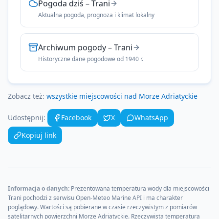
Pogoda dziś
–
Trani
Aktualna pogoda, prognoza i klimat lokalny
Archiwum pogody
–
Trani
Historyczne dane pogodowe od 1940 r.
Zobacz też:
wszystkie miejscowości nad
Morze Adriatyckie
Udostępnij:
Facebook
X
WhatsApp
Kopiuj link
Informacja o danych:
Prezentowana temperatura wody dla miejscowości
Trani
pochodzi z serwisu Open-Meteo Marine API i ma charakter
poglądowy. Wartości są pobierane w czasie rzeczywistym z pomiarów
satelitarnych powierzchni
Morze Adriatyckie
. Rzeczywista temperatura