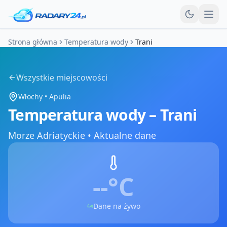
Otw
Strona główna
Temperatura wody
Trani
Wszystkie miejscowości
Włochy
•
Apulia
Temperatura wody –
Trani
Morze Adriatyckie
•
Aktualne dane
--°
C
Dane na żywo