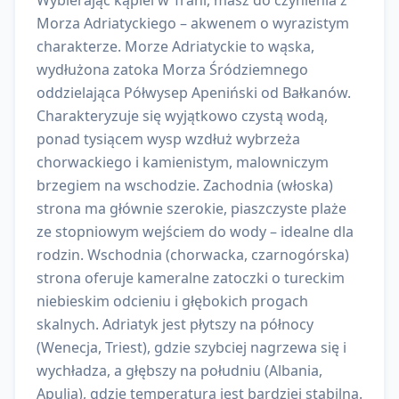
Wybierając kąpiel w Trani, masz do czynienia z
Morza Adriatyckiego – akwenem o wyrazistym
charakterze. Morze Adriatyckie to wąska,
wydłużona zatoka Morza Śródziemnego
oddzielająca Półwysep Apeniński od Bałkanów.
Charakteryzuje się wyjątkowo czystą wodą,
ponad tysiącem wysp wzdłuż wybrzeża
chorwackiego i kamienistym, malowniczym
brzegiem na wschodzie. Zachodnia (włoska)
strona ma głównie szerokie, piaszczyste plaże
ze stopniowym wejściem do wody – idealne dla
rodzin. Wschodnia (chorwacka, czarnogórska)
strona oferuje kameralne zatoczki o tureckim
niebieskim odcieniu i głębokich progach
skalnych. Adriatyk jest płytszy na północy
(Wenecja, Triest), gdzie szybciej nagrzewa się i
wychładza, a głębszy na południu (Albania,
Apulia), gdzie temperatura jest bardziej stabilna.