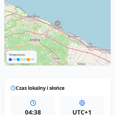
--
Temperatura:
<10°
10-20°
>20°
Leaflet
|
©
OpenStreetMap
Czas lokalny i słońce
04:38
UTC+1