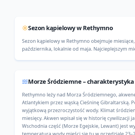
Sezon kąpielowy w
Rethymno
Sezon kąpielowy w Rethymno obejmuje miesiące, 
października, lokalnie od maja. Najcieplejszym mi
Morze Śródziemne
– charakterystyk
Rethymno leży nad Morza Śródziemnego, akwenem
Atlantykiem przez wąską Cieśninę Gibraltarską. 
wyjątkową przezroczystość wody. Klimat śródziem
miesięcy. Akwen wpisał się w historię cywilizacji
Wschodnia część (Morze Egejskie, Lewant) jest wyr
temperatura wody mieści się tu w przedziale 23–2