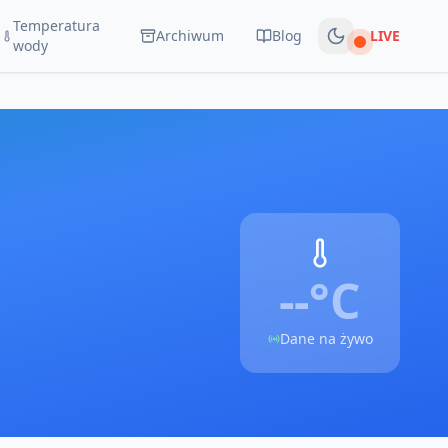
Temperatura
Archiwum
Blog
LIVE
Na żywo
wody
--°
C
Dane na żywo