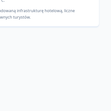
°C.
udowaną infrastrukturę hotelową, liczne
tywnych turystów.