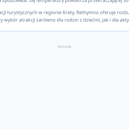
 spodziewać się temperatury powietrza przekraczającej 30
cji turystycznych w regionie Krety, Rethymno oferuje rozb
y wybór atrakcji zarówno dla rodzin z dziećmi, jak i dla ak
REKLAMA