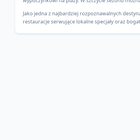
wypoczynkowi na plaży. W szczycie sezonu można
Jako jedna z najbardziej rozpoznawalnych destyna
restauracje serwujące lokalne specjały oraz bogat