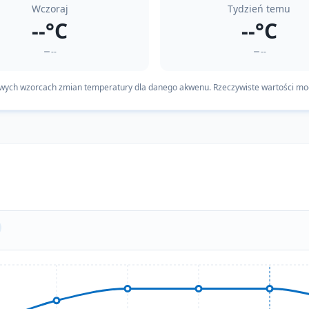
Wczoraj
Tydzień temu
--°C
--°C
--
--
owych wzorcach zmian temperatury dla danego akwenu. Rzeczywiste wartości mog
Teraz