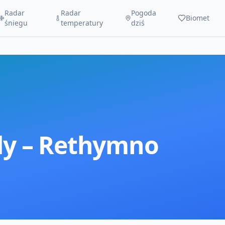
Radar
Radar
Pogoda
Biomet
śniegu
temperatury
dziś
y –
Rethymno