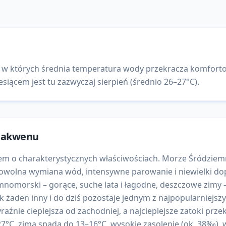
w których średnia temperatura wody przekracza komfortow
esiącem jest tu zazwyczaj sierpień (średnio 26–27°C).
a akwenu
 o charakterystycznych właściwościach. Morze Śródziemne
Powolna wymiana wód, intensywne parowanie i niewielki do
nomorski – gorące, suche lata i łagodne, deszczowe zimy –
 jak żaden inny i do dziś pozostaje jednym z najpopularniej
aźnie cieplejsza od zachodniej, a najcieplejsze zatoki przek
7°C, zimą spada do 13–16°C. wysokie zasolenie (ok. 38‰), w