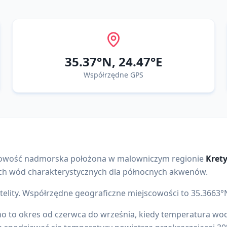
35.37
°N,
24.47
°E
Współrzędne GPS
owość nadmorska położona w malowniczym regionie
Kret
ch wód charakterystycznych dla północnych akwenów
.
elity.
Współrzędne geograficzne miejscowości to
35.3663
°
o to okres od czerwca do września, kiedy temperatura wod