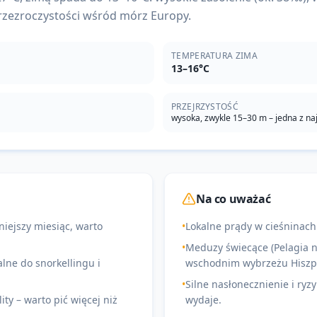
rzezroczystości wśród mórz Europy.
TEMPERATURA ZIMA
13–16°C
PRZEJRZYSTOŚĆ
wysoka, zwykle 15–30 m – jedna z na
Na co uważać
niejszy miesiąc, warto
•
Lokalne prądy w cieśninach
•
Meduzy świecące (Pelagia no
ne do snorkellingu i
wschodnim wybrzeżu Hiszpa
•
Silne nasłonecznienie i ryz
ity – warto pić więcej niż
wydaje.