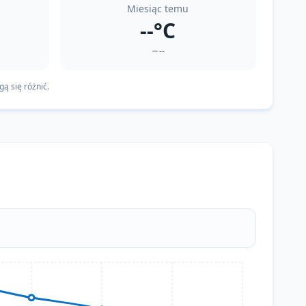
Miesiąc temu
--°C
--
ą się różnić.