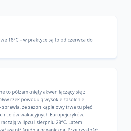
e 18°C – w praktyce są to od czerwca do
 to półzamknięty akwen łączący się z
pływ rzek powodują wysokie zasolenie i
 sprawia, że sezon kąpielowy trwa tu pięć
szych celów wakacyjnych Europejczyków.
raczają w lipcu i sierpniu 28°C. Latem
yższe niż średnia oceaniczna. Przejrzystość: