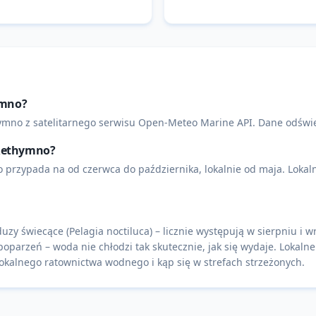
ymno?
mno z satelitarnego serwisu Open-Meteo Marine API. Dane odświe
 Rethymno?
przypada na od czerwca do października, lokalnie od maja. Lokaln
y świecące (Pelagia noctiluca) – licznie występują w sierpniu i 
poparzeń – woda nie chłodzi tak skutecznie, jak się wydaje. Lokaln
kalnego ratownictwa wodnego i kąp się w strefach strzeżonych.