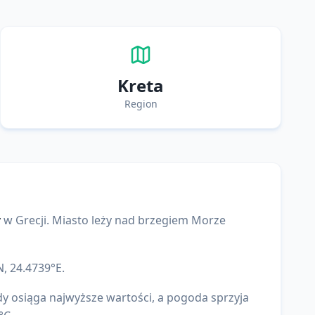
Kreta
Region
y
w
Grecji
. Miasto leży nad brzegiem
Morze
N,
24.4739
°E.
y osiąga najwyższe wartości, a pogoda sprzyja