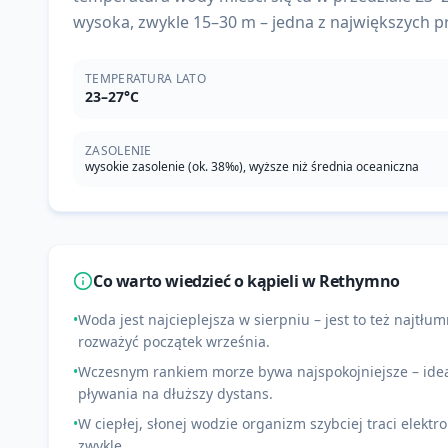
wysoka, zwykle 15–30 m – jedna z największych p
TEMPERATURA LATO
23–27°C
ZASOLENIE
wysokie zasolenie (ok. 38‰), wyższe niż średnia oceaniczna
Co warto wiedzieć o kąpieli w
Rethymno
•
Woda jest najcieplejsza w sierpniu – jest to też najtłum
rozważyć początek września.
•
Wczesnym rankiem morze bywa najspokojniejsze – ideal
pływania na dłuższy dystans.
•
W ciepłej, słonej wodzie organizm szybciej traci elektrol
zwykle.