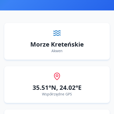
Morze Kreteńskie
Akwen
35.51
°N,
24.02
°E
Współrzędne GPS