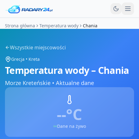
Otw
Strona główna
Temperatura wody
Chania
Wszystkie miejscowości
Grecja
•
Kreta
Temperatura wody –
Chania
Morze Kreteńskie
•
Aktualne dane
--°
C
Dane na żywo