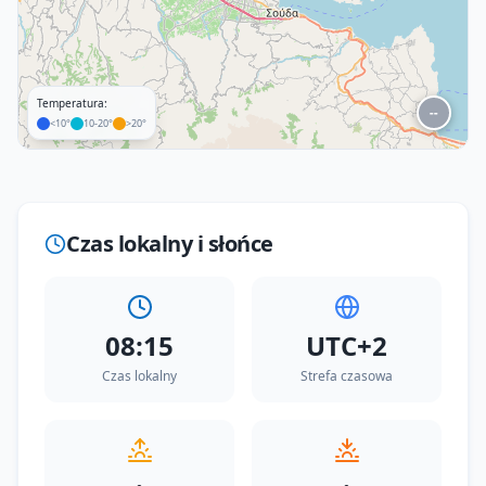
Temperatura:
--
<10°
10-20°
>20°
Leaflet
|
©
OpenStreetMap
Czas lokalny i słońce
08:15
UTC+2
Czas lokalny
Strefa czasowa