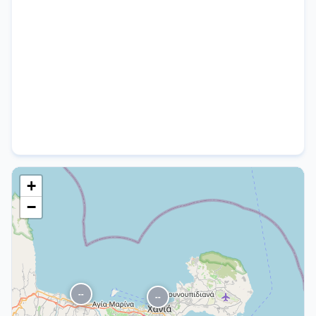
+
−
--
--