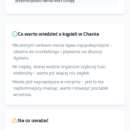
przezroczystości wśród mórz Europy
Co warto wiedzieć o kąpieli w
Chania
•
Wczesnym rankiem morze bywa najspokojniejsze –
idealne do snorkellingu i pływania na dłuższy
dystans.
•
W ciepłej, słonej wodzie organizm szybciej traci
elektrolity – warto pić więcej niż zwykle.
•
Woda jest najcieplejsza w sierpniu – jest to też
najtłumniejszy miesiąc, warto rozważyć początek
września.
Na co uważać