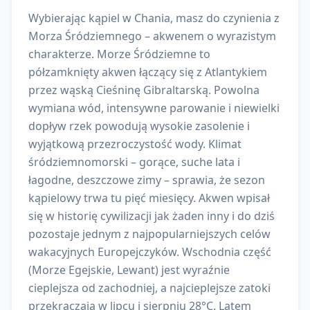
Wybierając kąpiel w Chania, masz do czynienia z
Morza Śródziemnego – akwenem o wyrazistym
charakterze. Morze Śródziemne to
półzamknięty akwen łączący się z Atlantykiem
przez wąską Cieśninę Gibraltarską. Powolna
wymiana wód, intensywne parowanie i niewielki
dopływ rzek powodują wysokie zasolenie i
wyjątkową przezroczystość wody. Klimat
śródziemnomorski – gorące, suche lata i
łagodne, deszczowe zimy – sprawia, że sezon
kąpielowy trwa tu pięć miesięcy. Akwen wpisał
się w historię cywilizacji jak żaden inny i do dziś
pozostaje jednym z najpopularniejszych celów
wakacyjnych Europejczyków. Wschodnia część
(Morze Egejskie, Lewant) jest wyraźnie
cieplejsza od zachodniej, a najcieplejsze zatoki
przekraczają w lipcu i sierpniu 28°C. Latem