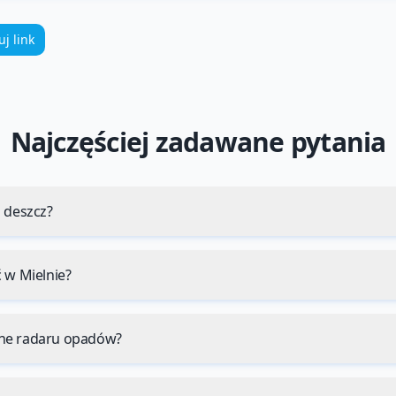
uj link
Najczęściej zadawane pytania
 deszcz?
 w Mielnie?
ne radaru opadów?