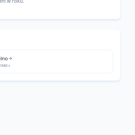
dni w roku.
lno
940 r.