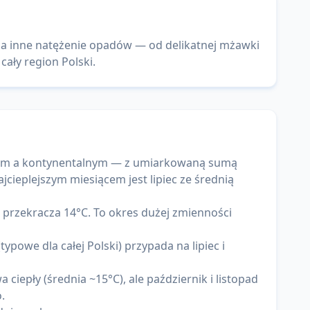
za inne natężenie opadów — od delikatnej mżawki
ały region Polski.
skim a kontynentalnym — z umiarkowaną sumą
jcieplejszym miesiącem jest lipiec ze średnią
u przekracza 14°C. To okres dużej zmienności
ypowe dla całej Polski) przypada na lipiec i
ciepły (średnia ~15°C), ale październik i listopad
.