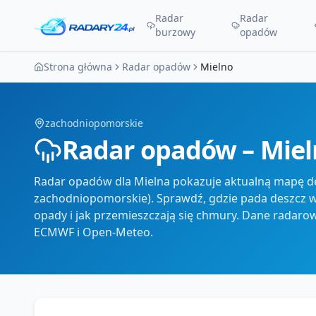
Radar
Radar
burzowy
opadów
Strona główna
Radar opadów
Mielno
zachodniopomorskie
Radar opadów – Mie
Radar opadów dla Mielna pokazuje aktualną mapę de
zachodniopomorskie). Sprawdź, gdzie pada deszcz w Mi
opady i jak przemieszczają się chmury. Dane radaro
ECMWF i Open-Meteo.