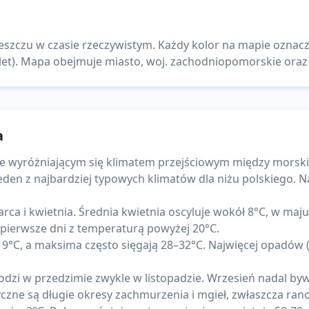
deszczu w czasie rzeczywistym. Każdy kolor na mapie oznac
olet). Mapa obejmuje miasto, woj. zachodniopomorskie oraz c
a
cie wyróżniającym się klimatem przejściowym między mor
den z najbardziej typowych klimatów dla niżu polskiego. Na
rca i kwietnia. Średnia kwietnia oscyluje wokół 8°C, w maj
 pierwsze dni z temperaturą powyżej 20°C.
 19°C, a maksima często sięgają 28–32°C. Najwięcej opadów (t
odzi w przedzimie zwykle w listopadzie. Wrzesień nadal bywa 
zne są długie okresy zachmurzenia i mgieł, zwłaszcza rano