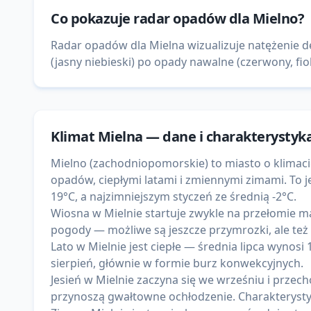
Co pokazuje
radar opadów
dla
Mielno
?
Radar opadów dla Mielna wizualizuje natężenie 
(jasny niebieski) po opady nawalne (czerwony, fi
Klimat
Mielna
— dane i charakterystyk
Mielno (zachodniopomorskie) to miasto o klima
opadów, ciepłymi latami i zmiennymi zimami. To je
19°C, a najzimniejszym styczeń ze średnią -2°C.
Wiosna w Mielnie startuje zwykle na przełomie ma
pogody — możliwe są jeszcze przymrozki, ale też
Lato w Mielnie jest ciepłe — średnia lipca wynosi
sierpień, głównie w formie burz konwekcyjnych.
Jesień w Mielnie zaczyna się we wrześniu i przech
przynoszą gwałtowne ochłodzenie. Charakterystyc