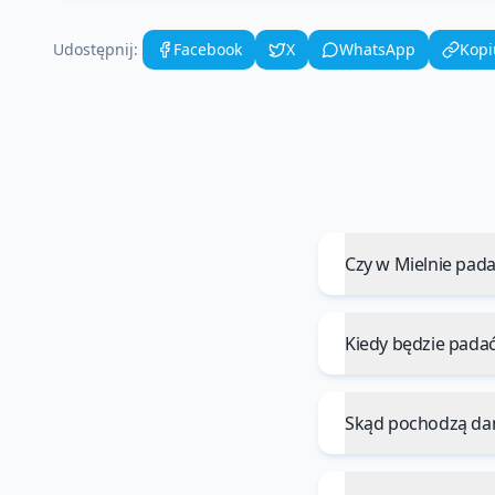
Udostępnij:
Facebook
X
WhatsApp
Kopi
Czy w Mielnie pada
Kiedy będzie padać
Skąd pochodzą da