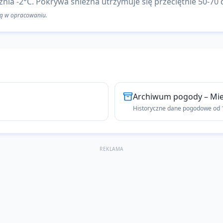
nia -2°C. Pokrywa śnieżna utrzymuje się przeciętnie 50-70 
 są w opracowaniu.
Archiwum pogody
–
Mie
Historyczne dane pogodowe od 1
REKLAMA