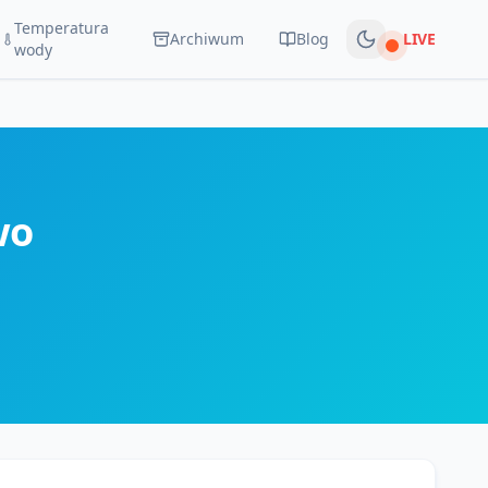
Temperatura
Archiwum
Blog
LIVE
Na żywo
wody
wo