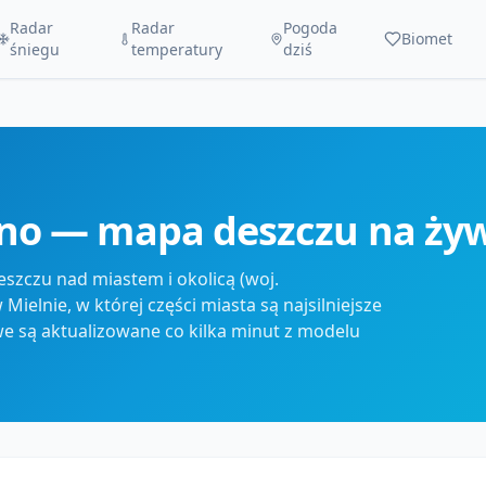
Radar
Radar
Pogoda
Biomet
śniegu
temperatury
dziś
lno — mapa deszczu na ży
szczu nad miastem i okolicą (woj.
elnie, w której części miasta są najsilniejsze
we są aktualizowane co kilka minut z modelu