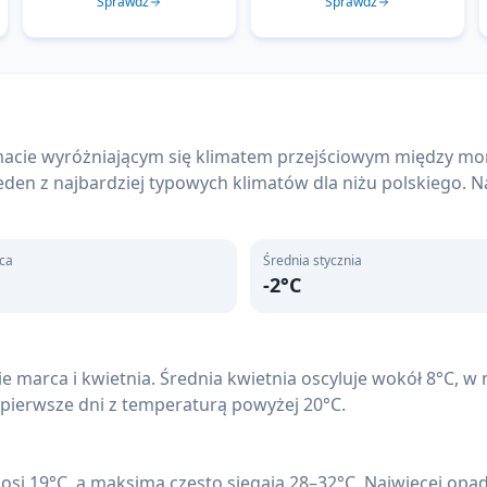
Sprawdź
Sprawdź
imacie wyróżniającym się klimatem przejściowym między 
den z najbardziej typowych klimatów dla niżu polskiego. Na
pca
Średnia stycznia
-2
°C
 marca i kwietnia. Średnia kwietnia oscyluje wokół 8°C, w
 pierwsze dni z temperaturą powyżej 20°C.
osi 19°C, a maksima często sięgają 28–32°C. Najwięcej opadó