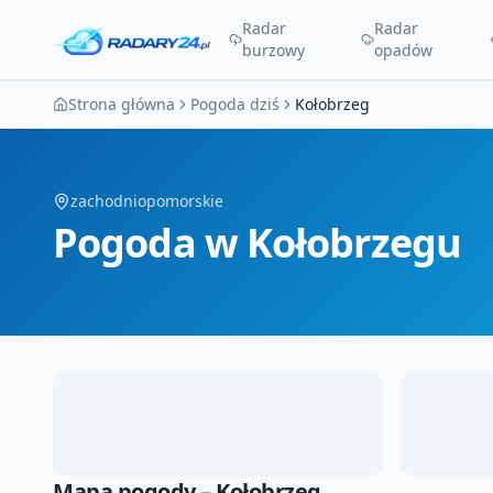
Radar
Radar
burzowy
opadów
Strona główna
Pogoda dziś
Kołobrzeg
zachodniopomorskie
Pogoda
w Kołobrzegu
Mapa pogody –
Kołobrzeg