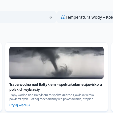
Temperatura wody –
Koł
Trąba wodna nad Bałtykiem – spektakularne zjawisko u
polskich wybrzeży
Trąby wodne nad Bałtykiem to spektakularne zjawiska wirów
powietrznych. Poznaj mechanizmy ich powstawania, stopień
zagrożenia dla żeglarzy oraz najnowsze dane IMGW.
Czytaj więcej