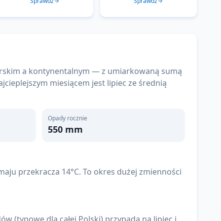
Sprawdź
Sprawdź
morskim a kontynentalnym — z umiarkowaną sumą
jcieplejszym miesiącem jest lipiec ze średnią
Opady rocznie
550
mm
 maju przekracza 14°C. To okres dużej zmienności
w (typowe dla całej Polski) przypada na lipiec i