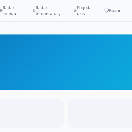
Radar
Radar
Pogoda
Biomet
śniegu
temperatury
dziś