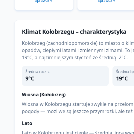
Sprawdź
Sprawdź
Klimat
Kołobrzegu
– charakterystyka
Kołobrzeg (zachodniopomorskie) to miasto o kl
opadów, ciepłymi latami i zmiennymi zimami. To je
19°C, a najzimniejszym styczeń ze średnią -2°C.
Średnia roczna
Średnia li
9
°C
19
°C
Wiosna (
Kołobrzeg
)
Wiosna w Kołobrzegu startuje zwykle na przełomie
pogody — możliwe są jeszcze przymrozki, ale też
Lato
Lato w Kołobrzegu jest ciepłe — średnia lipca wyn