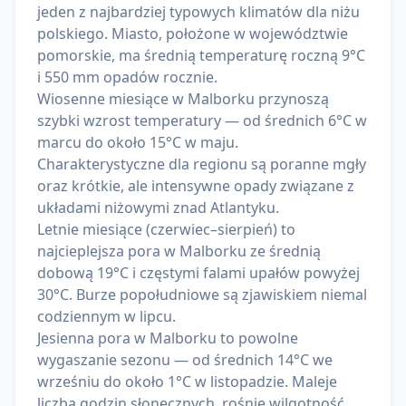
jeden z najbardziej typowych klimatów dla niżu
polskiego. Miasto, położone w województwie
pomorskie, ma średnią temperaturę roczną 9°C
i 550 mm opadów rocznie.
Wiosenne miesiące w Malborku przynoszą
szybki wzrost temperatury — od średnich 6°C w
marcu do około 15°C w maju.
Charakterystyczne dla regionu są poranne mgły
oraz krótkie, ale intensywne opady związane z
układami niżowymi znad Atlantyku.
Letnie miesiące (czerwiec–sierpień) to
najcieplejsza pora w Malborku ze średnią
dobową 19°C i częstymi falami upałów powyżej
30°C. Burze popołudniowe są zjawiskiem niemal
codziennym w lipcu.
Jesienna pora w Malborku to powolne
wygaszanie sezonu — od średnich 14°C we
wrześniu do około 1°C w listopadzie. Maleje
liczba godzin słonecznych, rośnie wilgotność