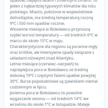
opadów, ciepłymi latami i zmiennymi zimami. To
jeden z najbardziej typowych klimatów dla niżu
polskiego. Miasto, położone w województwie
dolnośląskie, ma średnią temperaturę roczną
9°C i 550 mm opadów rocznie.
Wiosenne miesiące w Bolesławcu przynoszą
szybki wzrost temperatury — od średnich 6°C w
marcu do około 15°C w maju.
Charakterystyczne dla regionu są poranne mgły
oraz krótkie, ale intensywne opady związane z
układami niżowymi znad Atlantyku.
Letnie miesiące (czerwiec–sierpień) to
najcieplejsza pora w Bolesławcu ze średnią
dobową 19°C i częstymi falami upałów powyżej
30°C. Burze popołudniowe są zjawiskiem niemal
codziennym w lipcu.
Jesienna pora w Bolesławcu to powolne
wygaszanie sezonu — od średnich 14°C we
wrześniu do około 1°C w listopadzie. Maleje