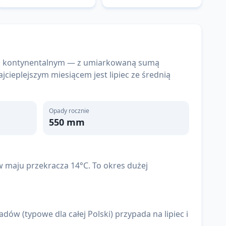
im a kontynentalnym — z umiarkowaną sumą
jcieplejszym miesiącem jest lipiec ze średnią
Opady rocznie
550
mm
 w maju przekracza 14°C. To okres dużej
dów (typowe dla całej Polski) przypada na lipiec i