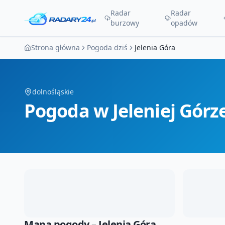
Radar
Radar
burzowy
opadów
Strona główna
Pogoda dziś
Jelenia Góra
dolnośląskie
Pogoda
w Jeleniej Górz
Mapa pogody –
Jelenia Góra