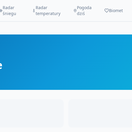
Radar
Radar
Pogoda
Biomet
śniegu
temperatury
dziś
e