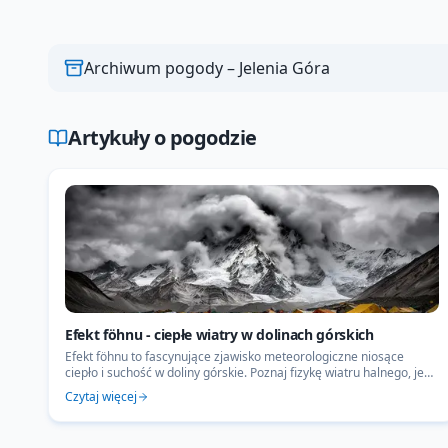
Archiwum pogody –
Jelenia Góra
Artykuły o pogodzie
Efekt föhnu - ciepłe wiatry w dolinach górskich
Efekt föhnu to fascynujące zjawisko meteorologiczne niosące
ciepło i suchość w doliny górskie. Poznaj fizykę wiatru halnego, jego
wpływ na zdrowie oraz rekordy prędkości w Polsce.
Czytaj więcej