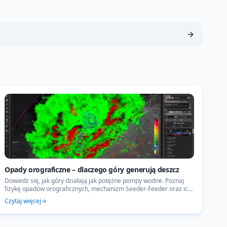
Opady orograficzne – dlaczego góry generują deszcz
Dowiedz się, jak góry działają jak potężne pompy wodne. Poznaj
fizykę opadów orograficznych, mechanizm Seeder-Feeder oraz ich
wpływ na rekordowe powodzie w Polsce.
Czytaj więcej