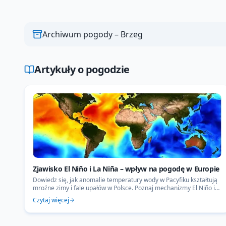
Archiwum pogody –
Brzeg
Artykuły o pogodzie
Zjawisko El Niño i La Niña – wpływ na pogodę w Europie
Dowiedz się, jak anomalie temperatury wody w Pacyfiku kształtują
mroźne zimy i fale upałów w Polsce. Poznaj mechanizmy El Niño i
La Niña oraz ich wpływ na Europę.
Czytaj więcej