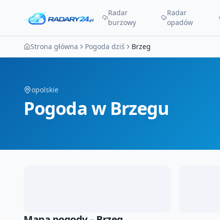
Radar
Radar
burzowy
opadów
Strona główna
Pogoda dziś
Brzeg
opolskie
Pogoda
w Brzegu
Mapa pogody –
Brzeg