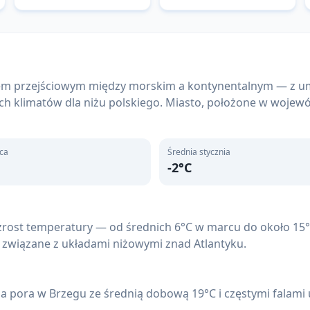
tem przejściowym między morskim a kontynentalnym — z um
ch klimatów dla niżu polskiego. Miasto, położone w wojew
pca
Średnia stycznia
-2
°C
rost temperatury — od średnich 6°C w marcu do około 15°C
 związane z układami niżowymi znad Atlantyku.
jsza pora w Brzegu ze średnią dobową 19°C i częstymi fala