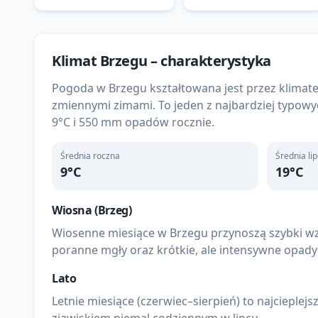
Klimat
Brzegu
– charakterystyka
Pogoda w Brzegu kształtowana jest przez klima
zmiennymi zimami. To jeden z najbardziej typowy
9°C i 550 mm opadów rocznie.
Średnia roczna
Średnia li
9
°C
19
°C
Wiosna (
Brzeg
)
Wiosenne miesiące w Brzegu przynoszą szybki wz
poranne mgły oraz krótkie, ale intensywne opady
Lato
Letnie miesiące (czerwiec–sierpień) to najcieple