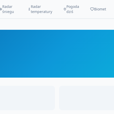
Radar
Radar
Pogoda
Biomet
śniegu
temperatury
dziś