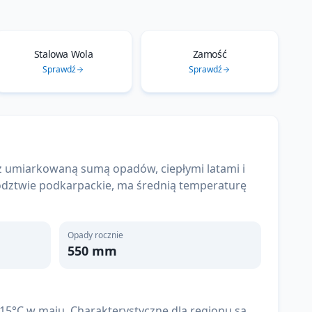
Stalowa Wola
Zamość
Sprawdź
Sprawdź
z umiarkowaną sumą opadów, ciepłymi latami i
wództwie podkarpackie, ma średnią temperaturę
Opady rocznie
550
mm
15°C w maju. Charakterystyczne dla regionu są