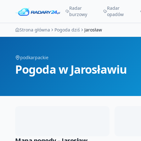
Radar
Radar
burzowy
opadów
Strona główna
Pogoda dziś
Jarosław
podkarpackie
Pogoda
w Jarosławiu
Mapa pogody –
Jarosław