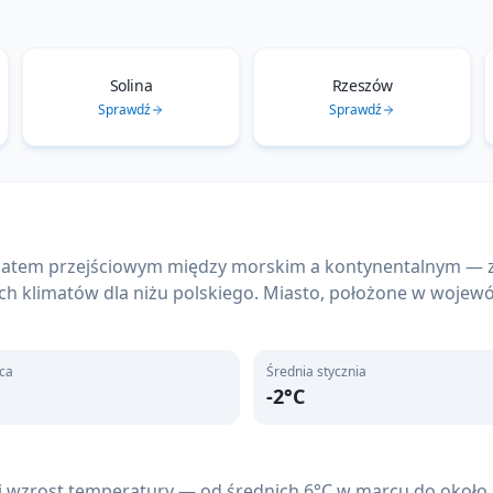
Solina
Rzeszów
Sprawdź
Sprawdź
limatem przejściowym między morskim a kontynentalnym — 
ych klimatów dla niżu polskiego. Miasto, położone w woje
pca
Średnia stycznia
-2
°C
i wzrost temperatury — od średnich 6°C w marcu do około 