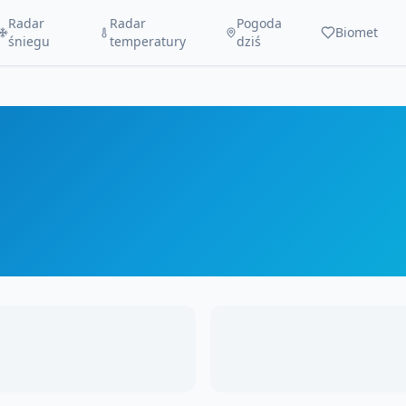
Radar
Radar
Pogoda
Biomet
śniegu
temperatury
dziś