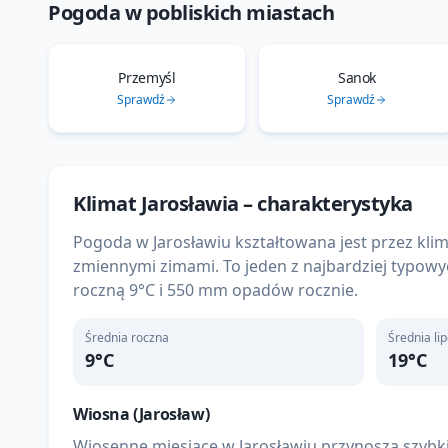
Pogoda w pobliskich miastach
Przemyśl
Sanok
Sprawdź
Sprawdź
Klimat
Jarosławia
– charakterystyka
Pogoda w Jarosławiu kształtowana jest przez k
zmiennymi zimami. To jeden z najbardziej typow
roczną 9°C i 550 mm opadów rocznie.
Średnia roczna
Średnia li
9
°C
19
°C
Wiosna (
Jarosław
)
Wiosenne miesiące w Jarosławiu przynoszą szybk