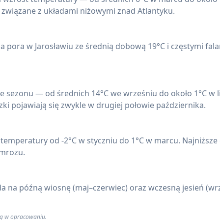
 związane z układami niżowymi znad Atlantyku.
jsza pora w Jarosławiu ze średnią dobową 19°C i częstymi f
e sezonu — od średnich 14°C we wrześniu do około 1°C w li
ki pojawiają się zwykle w drugiej połowie października.
temperatury od -2°C w styczniu do 1°C w marcu. Najniższe
 mrozu.
a na późną wiosnę (maj–czerwiec) oraz wczesną jesień (wrz
 są w opracowaniu.