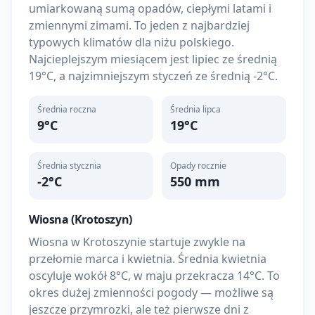
umiarkowaną sumą opadów, ciepłymi latami i
zmiennymi zimami. To jeden z najbardziej
typowych klimatów dla niżu polskiego.
Najcieplejszym miesiącem jest lipiec ze średnią
19°C, a najzimniejszym styczeń ze średnią -2°C.
Średnia roczna
Średnia lipca
9
°C
19
°C
Średnia stycznia
Opady rocznie
-2
°C
550
mm
Wiosna (
Krotoszyn
)
Wiosna w Krotoszynie startuje zwykle na
przełomie marca i kwietnia. Średnia kwietnia
oscyluje wokół 8°C, w maju przekracza 14°C. To
okres dużej zmienności pogody — możliwe są
jeszcze przymrozki, ale też pierwsze dni z