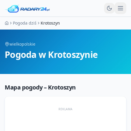
Otw
Pogoda dziś
Krotoszyn
Strona główna
wielkopolskie
Pogoda
w Krotoszynie
Mapa pogody –
Krotoszyn
REKLAMA