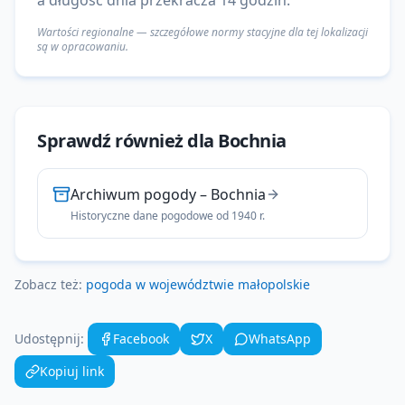
a długość dnia przekracza 14 godzin.
Wartości regionalne — szczegółowe normy stacyjne dla tej lokalizacji
są w opracowaniu.
Sprawdź również dla
Bochnia
Archiwum pogody
–
Bochnia
Historyczne dane pogodowe od 1940 r.
Zobacz też:
pogoda w województwie
małopolskie
Udostępnij:
Facebook
X
WhatsApp
Kopiuj link