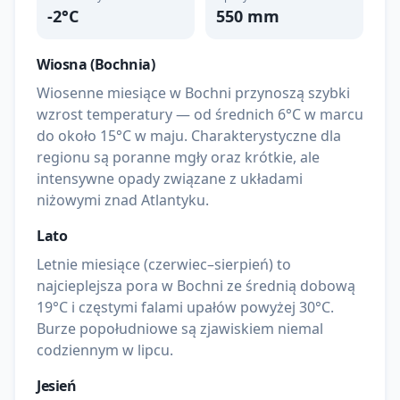
-2
°C
550
mm
Wiosna (
Bochnia
)
Wiosenne miesiące w Bochni przynoszą szybki
wzrost temperatury — od średnich 6°C w marcu
do około 15°C w maju. Charakterystyczne dla
regionu są poranne mgły oraz krótkie, ale
intensywne opady związane z układami
niżowymi znad Atlantyku.
Lato
Letnie miesiące (czerwiec–sierpień) to
najcieplejsza pora w Bochni ze średnią dobową
19°C i częstymi falami upałów powyżej 30°C.
Burze popołudniowe są zjawiskiem niemal
codziennym w lipcu.
Jesień