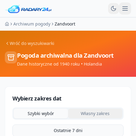
Otw
Archiwum pogody
Zandvoort
Strona główna
Wróć do wyszukiwarki
Pogoda archiwalna dla
Zandvoort
Dane historyczne od 1940 roku
• Holandia
Wybierz zakres dat
Szybki wybór
Własny zakres
Ostatnie 7 dni