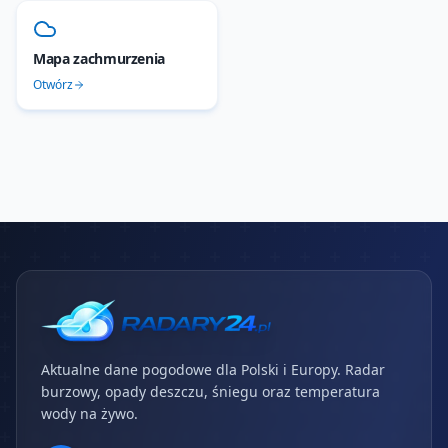
Mapa zachmurzenia
Otwórz
Aktualne dane pogodowe dla Polski i Europy. Radar
burzowy, opady deszczu, śniegu oraz temperatura
wody na żywo.