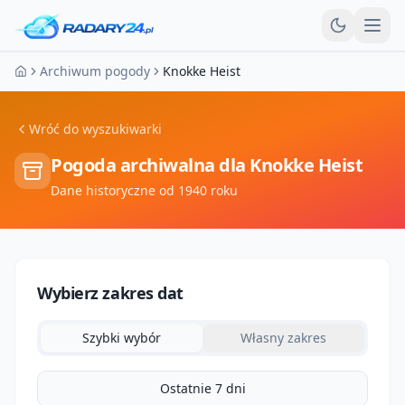
Otw
Archiwum pogody
Knokke Heist
Strona główna
Wróć do wyszukiwarki
Pogoda archiwalna dla
Knokke Heist
Dane historyczne od 1940 roku
Wybierz zakres dat
Szybki wybór
Własny zakres
Ostatnie 7 dni