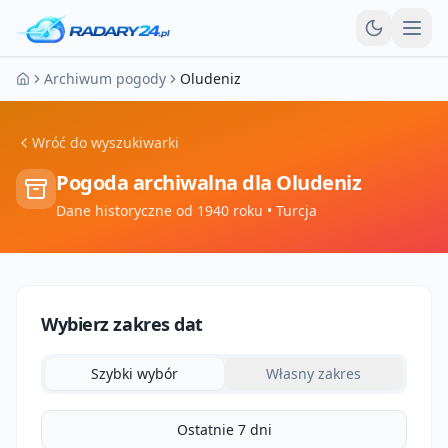
Otw
Archiwum pogody
Oludeniz
Strona główna
Wróć do wyszukiwarki
Pogoda archiwalna dla
Oludeniz
Dane historyczne od 1940 roku
• Turcja
Wybierz zakres dat
Szybki wybór
Własny zakres
Ostatnie 7 dni