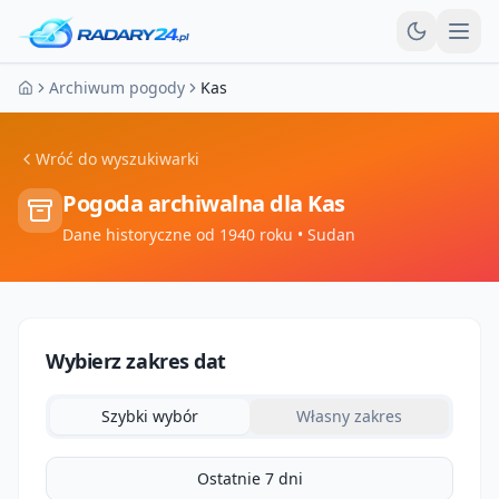
Otw
Archiwum pogody
Kas
Strona główna
Wróć do wyszukiwarki
Pogoda archiwalna dla
Kas
Dane historyczne od 1940 roku
• Sudan
Wybierz zakres dat
Szybki wybór
Własny zakres
Ostatnie 7 dni