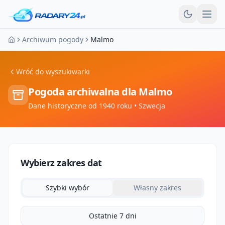
Otw
Archiwum pogody
Malmo
Strona główna
Wróć do wyszukiwarki
Pogoda archiwalna dla
Malmo
Dane historyczne od 1940 roku
• Szwecja
Wybierz zakres dat
Szybki wybór
Własny zakres
Ostatnie 7 dni