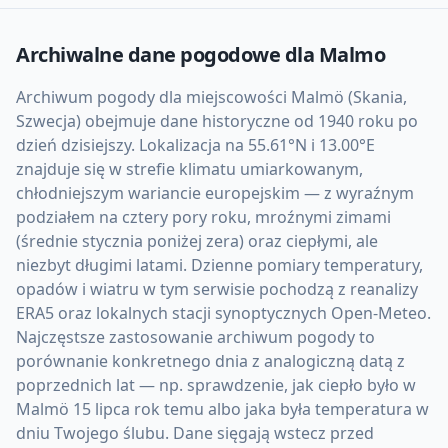
Archiwalne dane pogodowe dla
Malmo
Archiwum pogody dla miejscowości Malmö (Skania,
Szwecja) obejmuje dane historyczne od 1940 roku po
dzień dzisiejszy. Lokalizacja na 55.61°N i 13.00°E
znajduje się w strefie klimatu umiarkowanym,
chłodniejszym wariancie europejskim — z wyraźnym
podziałem na cztery pory roku, mroźnymi zimami
(średnie stycznia poniżej zera) oraz ciepłymi, ale
niezbyt długimi latami. Dzienne pomiary temperatury,
opadów i wiatru w tym serwisie pochodzą z reanalizy
ERA5 oraz lokalnych stacji synoptycznych Open-Meteo.
Najczęstsze zastosowanie archiwum pogody to
porównanie konkretnego dnia z analogiczną datą z
poprzednich lat — np. sprawdzenie, jak ciepło było w
Malmö 15 lipca rok temu albo jaka była temperatura w
dniu Twojego ślubu. Dane sięgają wstecz przed