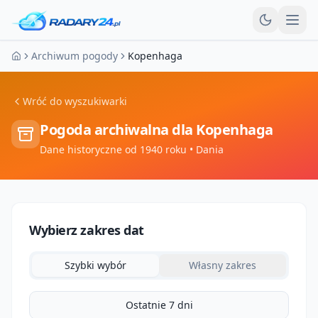
Otw
Archiwum pogody
Kopenhaga
Strona główna
Wróć do wyszukiwarki
Pogoda archiwalna dla
Kopenhaga
Dane historyczne od 1940 roku
• Dania
Wybierz zakres dat
Szybki wybór
Własny zakres
Ostatnie 7 dni