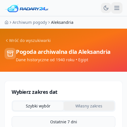
Otw
Archiwum pogody
Aleksandria
Strona główna
Wróć do wyszukiwarki
Pogoda archiwalna dla
Aleksandria
Dane historyczne od 1940 roku
• Egipt
Wybierz zakres dat
Szybki wybór
Własny zakres
Ostatnie 7 dni